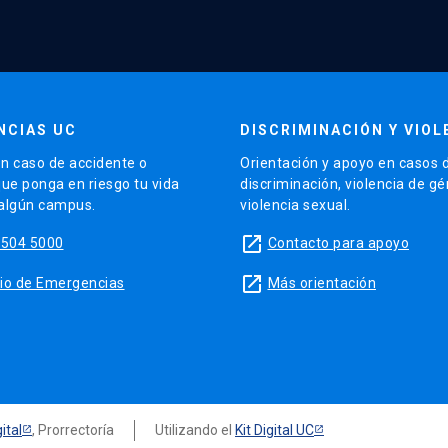
NCIAS UC
DISCRIMINACIÓN Y VIOL
n caso de accidente o
Orientación y apoyo en casos 
que ponga en riesgo tu vida
discriminación, violencia de g
 algún campus.
violencia sexual.
launch
5504 5000
Contacto para apoyo
launch
sitio de Emergencias
Más orientación
ital
, Prorrectoría
Utilizando el
Kit Digital UC