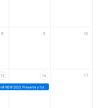
8
9
10
17
15
16
Presente y futuro del trabajo y el rol de las nuevas tecnologías