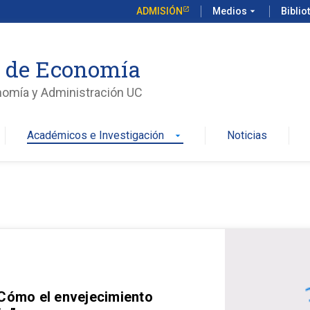
ADMISIÓN
Medios
arrow_drop_down
Biblio
o de Economía
nomía y Administración UC
Académicos e Investigación
Noticias
arrow_drop_down
 Cómo el envejecimiento