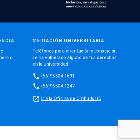
ENCIA
MEDIACIÓN UNIVERSITARIA
de
Teléfonos para orientación y consejo si
énero o
se ha vulnerado alguno de tus derechos
en la universidad.
phone
(56)95504 1691
phone
(56)95504 1247
launch
Ir a la Oficina de Ombuds UC