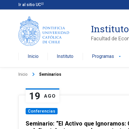
Ir al sitio UC
Institut
Facultad de Eco
Inicio
Instituto
Programas
arrow_drop_down
keyboard_arrow_right
Inicio
Seminarios
19
AGO
Conferencias
Seminario: “El Activo que Ignoramos: