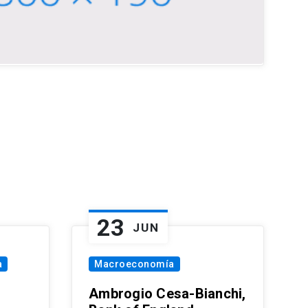
23
JUN
a
Macroeconomía
Ambrogio Cesa-Bianchi,