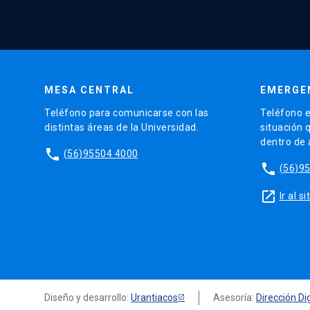
MESA CENTRAL
EMERGE
Teléfono para comunicarse con las
Teléfono e
distintas áreas de la Universidad.
situación 
dentro de
phone
(56)95504 4000
phone
(56)9
launch
Ir al 
Diseño y desarrollo:
Urantiacos
Asesoría:
Dirección Dig