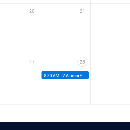
20
21
27
28
8:30 AM -
V Alumni Economics Workshop