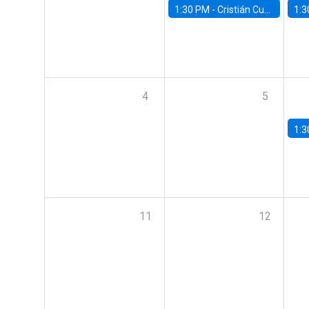
1:30 PM -
Cristián Cuevas, Universidad de Los Andes
1:3
4
5
1:3
11
12