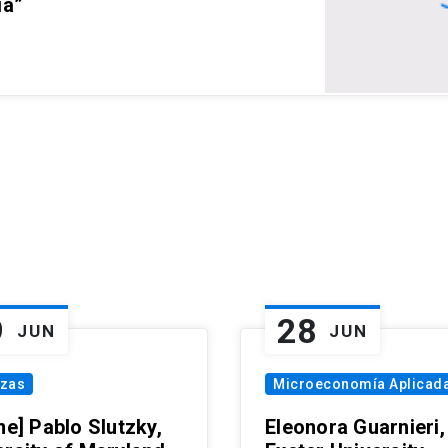
ia”
9
28
JUN
JUN
nzas
Microeconomía Aplicad
ne] Pablo Slutzky,
Eleonora Guarnieri,