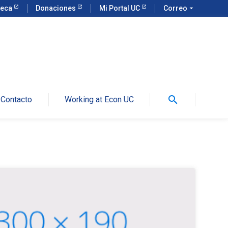
teca
Donaciones
Mi Portal UC
Correo
arrow_drop_down
search
Contacto
Working at Econ UC