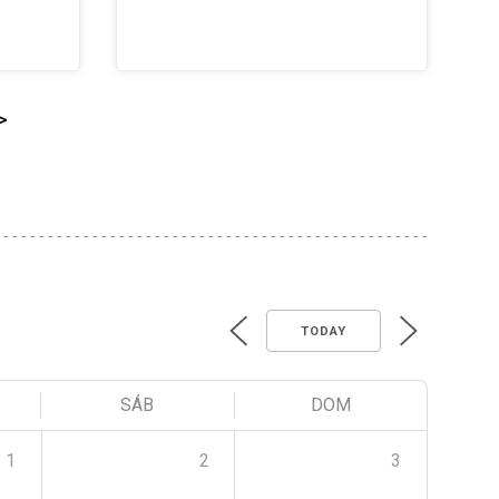
>
TODAY
SÁB
DOM
1
2
3