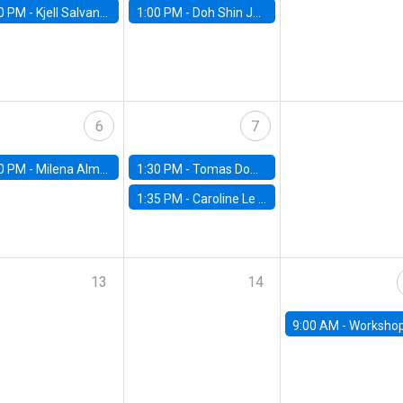
0 PM -
Kjell Salvanes, Norwegian School of Economics
1:00 PM -
Doh Shin Jeon, Toulouse School of Economics
6
7
0 PM -
Milena Almagro, University of ChicagoChicago Booth School of Business
1:30 PM -
Tomas Dominguez-Iino, Chicago Booth School of Business
1:35 PM -
Caroline Le Pennec, HEC Montréal
13
14
9:00 AM -
Workshop M-NEW 2023: 