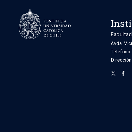
Inst
Facultad
Avda. Vic
Teléfono
Direcció