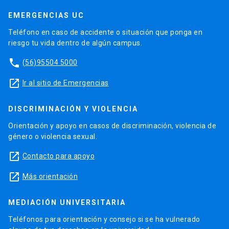
EMERGENCIAS UC
Teléfono en caso de accidente o situación que ponga en
riesgo tu vida dentro de algún campus.
phone
(56)95504 5000
launch
Ir al sitio de Emergencias
DISCRIMINACIÓN Y VIOLENCIA
Orientación y apoyo en casos de discriminación, violencia de
género o violencia sexual.
launch
Contacto para apoyo
launch
Más orientación
MEDIACIÓN UNIVERSITARIA
Teléfonos para orientación y consejo si se ha vulnerado