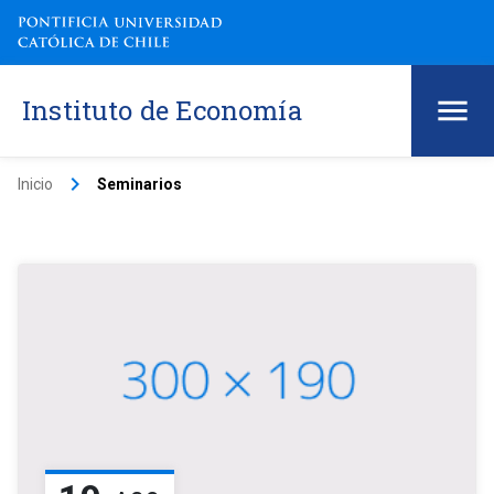
Instituto de Economía
keyboard_arrow_right
Inicio
Seminarios