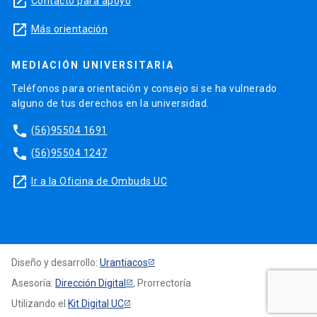
launch
Contacto para apoyo
launch
Más orientación
MEDIACIÓN UNIVERSITARIA
Teléfonos para orientación y consejo si se ha vulnerado
alguno de tus derechos en la universidad.
phone
(56)95504 1691
phone
(56)95504 1247
launch
Ir a la Oficina de Ombuds UC
Diseño y desarrollo:
Urantiacos
Asesoría:
Dirección Digital
, Prorrectoría
Utilizando el
Kit Digital UC