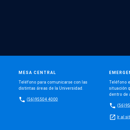
MESA CENTRAL
EMERGE
Teléfono para comunicarse con las
Teléfono e
distintas áreas de la Universidad.
situación 
dentro de
phone
(56)95504 4000
phone
(56)9
launch
Ir al 