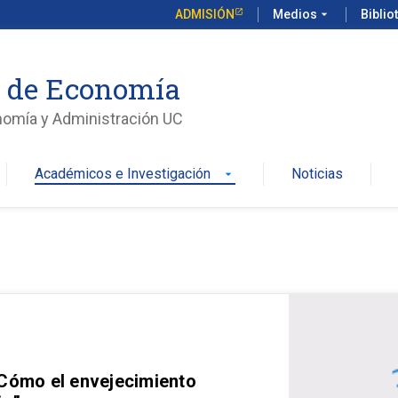
ADMISIÓN
Medios
arrow_drop_down
Biblio
o de Economía
nomía y Administración UC
Académicos e Investigación
Noticias
arrow_drop_down
 Cómo el envejecimiento