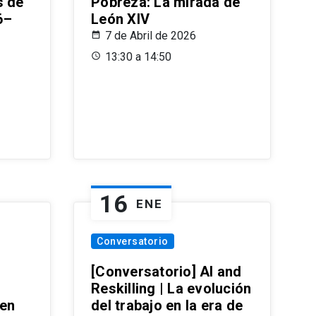
s de
Pobreza: La mirada de
6–
León XIV
7 de Abril de 2026
13:30 a 14:50
16
ENE
Conversatorio
[Conversatorio] AI and
Reskilling | La evolución
 en
del trabajo en la era de