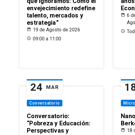
que Ignoramos: Cómo el
años
envejecimiento redefine
Econ
talento, mercados y
6 d
estrategia”
Ago
19 de Agosto de 2026
Todo
09:00 a 11:00
24
1
MAR
Conversatorio
Micr
Conversatorio:
Nano
“Pobreza y Educación:
Berk
Perspectivas y
18 