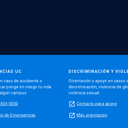
NCIAS UC
DISCRIMINACIÓN Y VIOL
n caso de accidente o
Orientación y apoyo en casos 
que ponga en riesgo tu vida
discriminación, violencia de g
 algún campus.
violencia sexual.
launch
5504 5000
Contacto para apoyo
launch
sitio de Emergencias
Más orientación