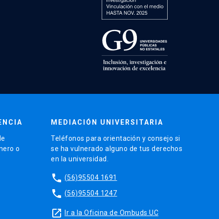
ENCIA
MEDIACIÓN UNIVERSITARIA
de
Teléfonos para orientación y consejo si
énero o
se ha vulnerado alguno de tus derechos
en la universidad.
phone
(56)95504 1691
phone
(56)95504 1247
launch
Ir a la Oficina de Ombuds UC