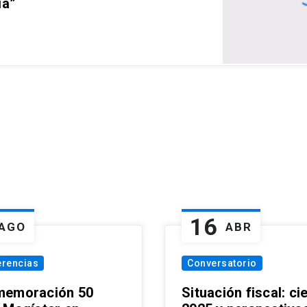
ia”
16
AGO
ABR
erencias
Conversatorio
emoración 50
Situación fiscal: ci