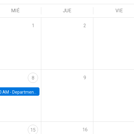
MIÉ
JUE
VIE
1
2
9
8
0 AM -
Department Seminar: James Robinson
16
15