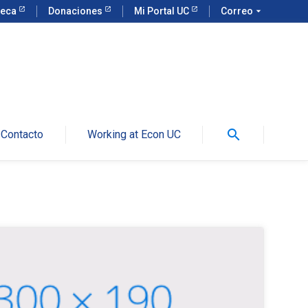
teca
Donaciones
Mi Portal UC
Correo
arrow_drop_down
search
Contacto
Working at Econ UC