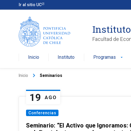
Ir al sitio UC
Institut
Facultad de Eco
Inicio
Instituto
Programas
arrow_drop_down
keyboard_arrow_right
Inicio
Seminarios
19
AGO
Conferencias
Seminario: “El Activo que Ignoramos: