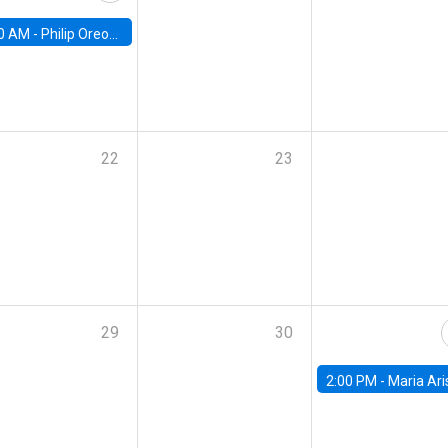
0 AM -
Philip Oreopolous, University of Toronto
22
23
29
30
2:00 PM -
Maria Aristizabal-Ramirez, FED