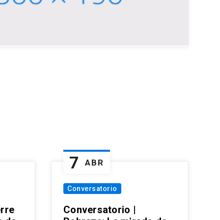
7
ABR
Conversatorio
erre
Conversatorio |