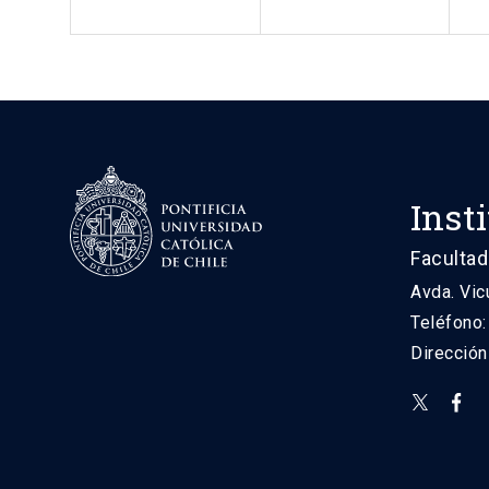
Inst
Facultad
Avda. Vic
Teléfono
Direcció