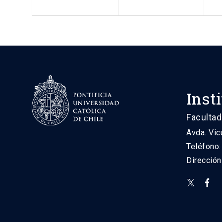
Inst
Facultad
Avda. Vic
Teléfono
Direcció