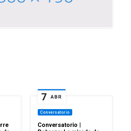
7
ABR
Conversatorio
erre
Conversatorio |