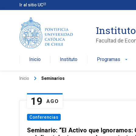
Ir al sitio UC
Institut
Facultad de Eco
Inicio
Instituto
Programas
arrow_drop_down
keyboard_arrow_right
Inicio
Seminarios
19
AGO
Conferencias
Seminario: “El Activo que Ignoramos: