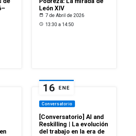
s de
Pobreza: La mirada de
6–
León XIV
7 de Abril de 2026
13:30 a 14:50
16
ENE
Conversatorio
[Conversatorio] AI and
Reskilling | La evolución
 en
del trabajo en la era de