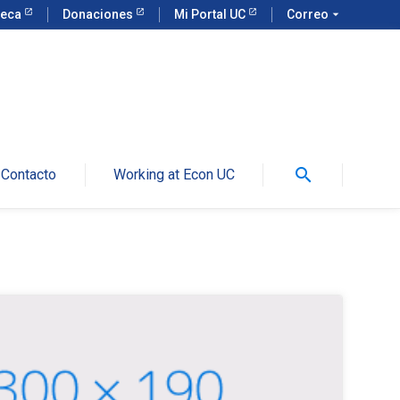
teca
Donaciones
Mi Portal UC
Correo
arrow_drop_down
search
Contacto
Working at Econ UC