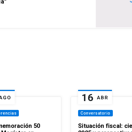
ia”
16
AGO
ABR
erencias
Conversatorio
emoración 50
Situación fiscal: ci