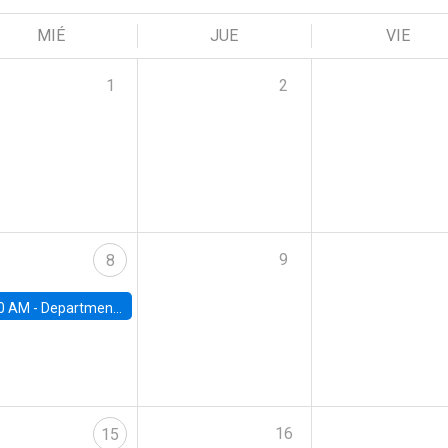
MIÉ
JUE
VIE
1
2
9
8
0 AM -
Department Seminar: James Robinson
16
15