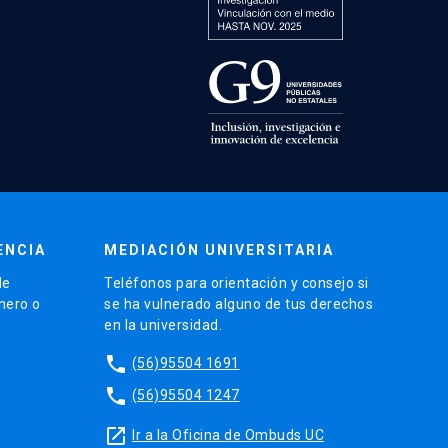
ENCIA
MEDIACIÓN UNIVERSITARIA
de
Teléfonos para orientación y consejo si
énero o
se ha vulnerado alguno de tus derechos
en la universidad.
phone
(56)95504 1691
phone
(56)95504 1247
launch
Ir a la Oficina de Ombuds UC