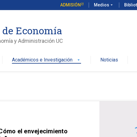
ADMISIÓN
Medios
arrow_drop_down
Biblio
o de Economía
nomía y Administración UC
Académicos e Investigación
Noticias
arrow_drop_down
 Cómo el envejecimiento