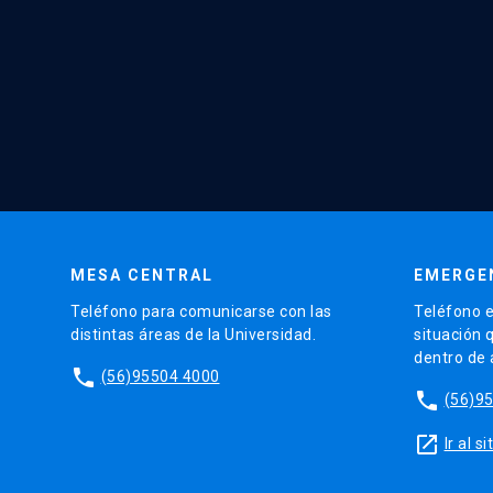
MESA CENTRAL
EMERGE
Teléfono para comunicarse con las
Teléfono e
distintas áreas de la Universidad.
situación 
dentro de
phone
(56)95504 4000
phone
(56)9
launch
Ir al 