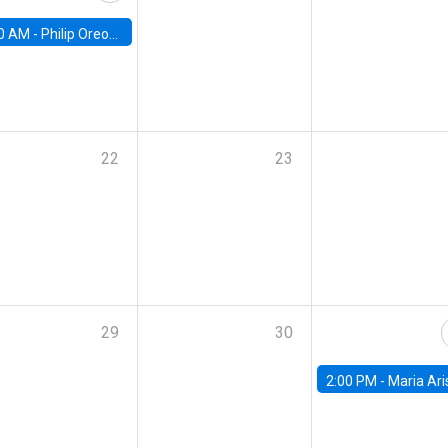
0 AM -
Philip Oreopolous, University of Toronto
22
23
29
30
2:00 PM -
Maria Aristizabal-Ramirez, FED