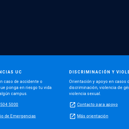
NCIAS UC
DISCRIMINACIÓN Y VIOL
n caso de accidente o
Orientación y apoyo en casos 
que ponga en riesgo tu vida
discriminación, violencia de g
 algún campus.
violencia sexual.
launch
5504 5000
Contacto para apoyo
launch
sitio de Emergencias
Más orientación