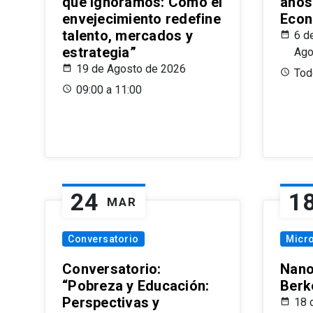
que Ignoramos: Cómo el
años
envejecimiento redefine
Econ
talento, mercados y
6 d
estrategia”
Ago
19 de Agosto de 2026
Todo
09:00 a 11:00
24
1
MAR
Conversatorio
Micr
Conversatorio:
Nano
“Pobreza y Educación:
Berk
Perspectivas y
18 