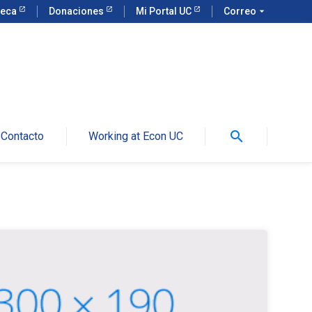
teca
Donaciones
Mi Portal UC
Correo
arrow_drop_down
search
Contacto
Working at Econ UC