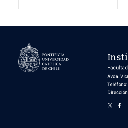
Inst
Facultad
Avda. Vic
Teléfono
Direcció