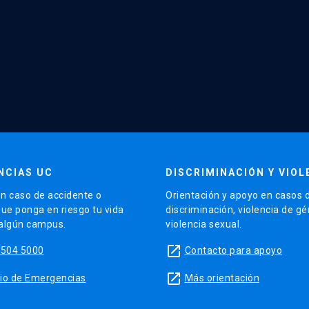
NCIAS UC
DISCRIMINACIÓN Y VIOL
n caso de accidente o
Orientación y apoyo en casos 
que ponga en riesgo tu vida
discriminación, violencia de g
 algún campus.
violencia sexual.
launch
5504 5000
Contacto para apoyo
launch
sitio de Emergencias
Más orientación