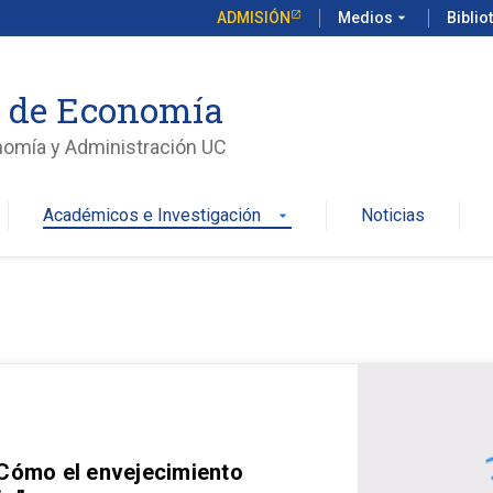
ADMISIÓN
Medios
arrow_drop_down
Biblio
o de Economía
nomía y Administración UC
Académicos e Investigación
Noticias
arrow_drop_down
 Cómo el envejecimiento