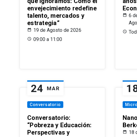
que Ignoramos: Cómo el
años
envejecimiento redefine
Econ
talento, mercados y
6 d
estrategia”
Ago
19 de Agosto de 2026
Todo
09:00 a 11:00
24
1
MAR
Conversatorio
Micr
Conversatorio:
Nano
“Pobreza y Educación:
Berk
Perspectivas y
18 