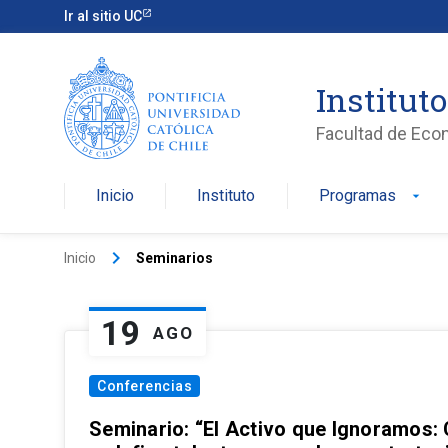
Ir al sitio UC
Institut
Facultad de Eco
Inicio
Instituto
Programas
arrow_drop_down
keyboard_arrow_right
Inicio
Seminarios
19
AGO
Conferencias
Seminario: “El Activo que Ignoramos: