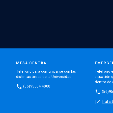
MESA CENTRAL
EMERGE
Teléfono para comunicarse con las
Teléfono e
distintas áreas de la Universidad.
situación 
dentro de
phone
(56)95504 4000
phone
(56)9
launch
Ir al 