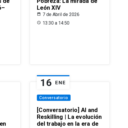
s de
Pobreza: La mirada de
6–
León XIV
7 de Abril de 2026
13:30 a 14:50
16
ENE
Conversatorio
[Conversatorio] AI and
Reskilling | La evolución
 en
del trabajo en la era de