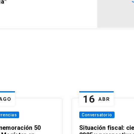
ia”
16
AGO
ABR
erencias
Conversatorio
emoración 50
Situación fiscal: ci