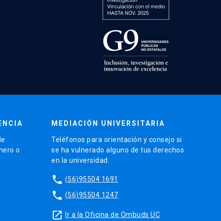
ENCIA
MEDIACIÓN UNIVERSITARIA
de
Teléfonos para orientación y consejo si
énero o
se ha vulnerado alguno de tus derechos
en la universidad.
phone
(56)95504 1691
phone
(56)95504 1247
launch
Ir a la Oficina de Ombuds UC