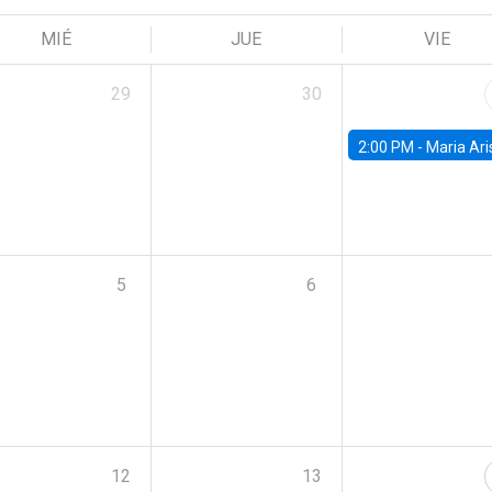
MIÉ
JUE
VIE
29
30
2:00 PM -
Maria Aristizabal-Ramirez, FED
5
6
12
13