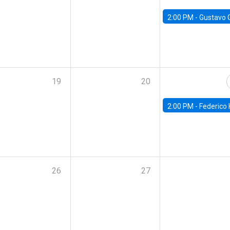
2:00 PM -
Gustavo González - Banco Central d
19
20
2:00 PM -
Federico Huneeus - Banco Central de C
26
27