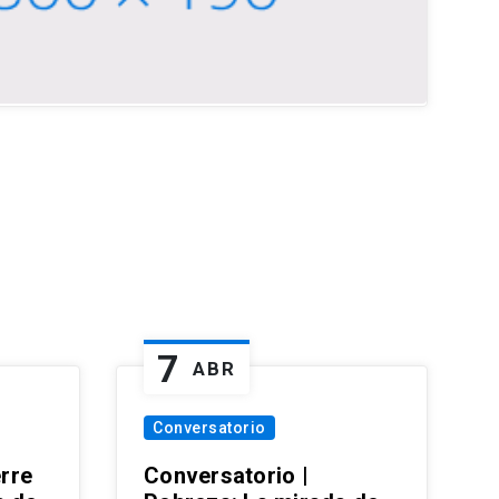
7
ABR
Conversatorio
erre
Conversatorio |