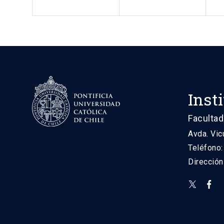
Inst
Facultad
Avda. Vic
Teléfono
Direcció