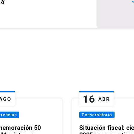
ia”
16
AGO
ABR
erencias
Conversatorio
emoración 50
Situación fiscal: ci