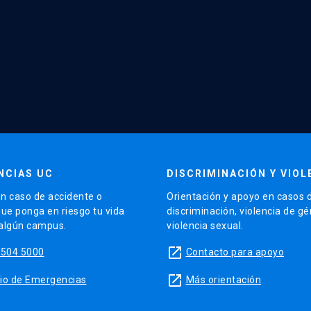
NCIAS UC
DISCRIMINACIÓN Y VIOL
n caso de accidente o
Orientación y apoyo en casos 
que ponga en riesgo tu vida
discriminación, violencia de g
 algún campus.
violencia sexual.
launch
5504 5000
Contacto para apoyo
launch
sitio de Emergencias
Más orientación