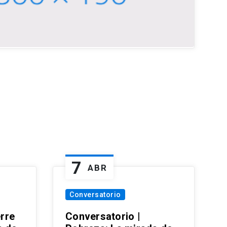
7
ABR
Conversatorio
erre
Conversatorio |