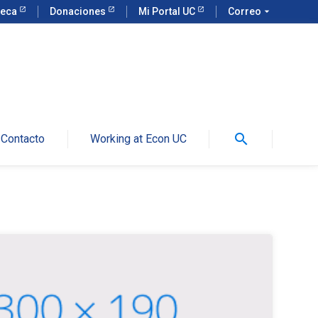
teca
Donaciones
Mi Portal UC
Correo
arrow_drop_down
search
Contacto
Working at Econ UC