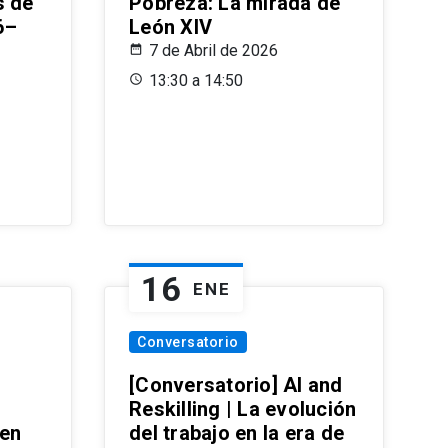
s de
Pobreza: La mirada de
6–
León XIV
7 de Abril de 2026
13:30 a 14:50
16
ENE
Conversatorio
[Conversatorio] AI and
Reskilling | La evolución
 en
del trabajo en la era de