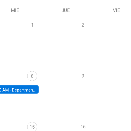
MIÉ
JUE
VIE
1
2
9
8
0 AM -
Department Seminar: James Robinson
16
15