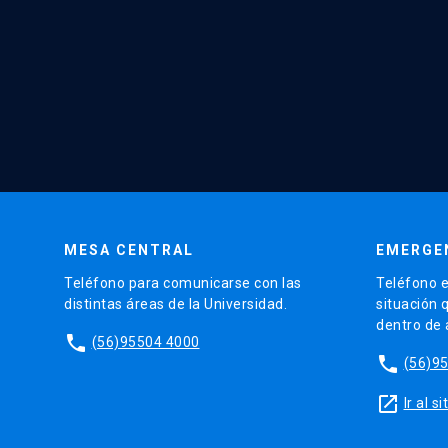
MESA CENTRAL
EMERGE
Teléfono para comunicarse con las
Teléfono e
distintas áreas de la Universidad.
situación 
dentro de
phone
(56)95504 4000
phone
(56)9
launch
Ir al 