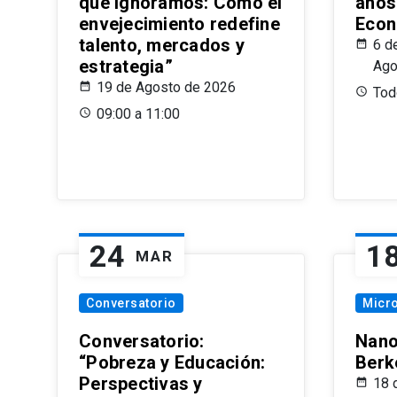
que Ignoramos: Cómo el
años
envejecimiento redefine
Econ
talento, mercados y
6 d
estrategia”
Ago
19 de Agosto de 2026
Todo
09:00 a 11:00
24
1
MAR
Conversatorio
Micr
Conversatorio:
Nano
“Pobreza y Educación:
Berk
Perspectivas y
18 