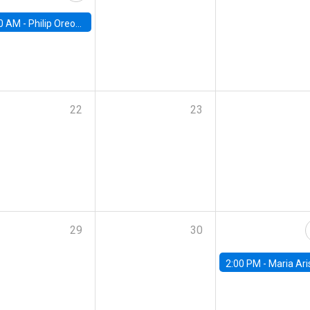
0 AM -
Philip Oreopolous, University of Toronto
22
23
29
30
2:00 PM -
Maria Aristizabal-Ramirez, FED