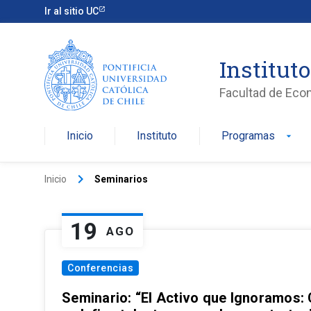
Ir al sitio UC
Institut
Facultad de Eco
Inicio
Instituto
Programas
arrow_drop_down
keyboard_arrow_right
Inicio
Seminarios
19
AGO
Conferencias
Seminario: “El Activo que Ignoramos: