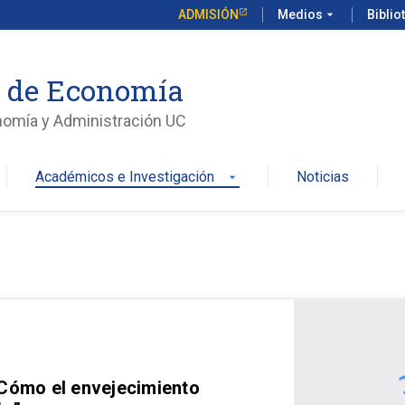
ADMISIÓN
Medios
arrow_drop_down
Biblio
o de Economía
nomía y Administración UC
Académicos e Investigación
Noticias
arrow_drop_down
 Cómo el envejecimiento