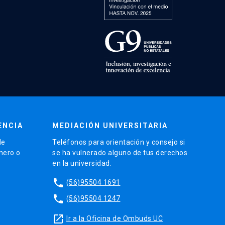
ENCIA
MEDIACIÓN UNIVERSITARIA
de
Teléfonos para orientación y consejo si
énero o
se ha vulnerado alguno de tus derechos
en la universidad.
phone
(56)95504 1691
phone
(56)95504 1247
launch
Ir a la Oficina de Ombuds UC