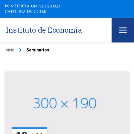
Instituto de Economía
keyboard_arrow_right
Inicio
Seminarios