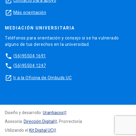
launch
Contacto para apoyo
launch
Más orientación
MEDIACIÓN UNIVERSITARIA
Teléfonos para orientación y consejo si se ha vulnerado
alguno de tus derechos en la universidad.
phone
(56)95504 1691
phone
(56)95504 1247
launch
Ir a la Oficina de Ombuds UC
Diseño y desarrollo:
Urantiacos
Asesoría:
Dirección Digital
, Prorrectoría
Utilizando el
Kit Digital UC