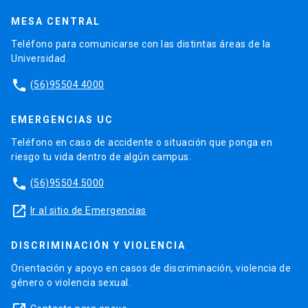
MESA CENTRAL
Teléfono para comunicarse con las distintas áreas de la
Universidad.
phone
(56)95504 4000
EMERGENCIAS UC
Teléfono en caso de accidente o situación que ponga en
riesgo tu vida dentro de algún campus.
phone
(56)95504 5000
launch
Ir al sitio de Emergencias
DISCRIMINACIÓN Y VIOLENCIA
Orientación y apoyo en casos de discriminación, violencia de
género o violencia sexual.