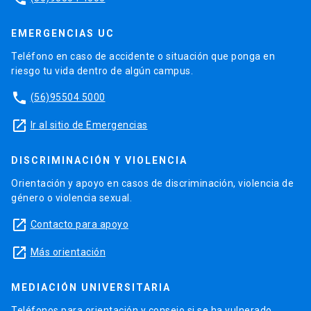
EMERGENCIAS UC
Teléfono en caso de accidente o situación que ponga en
riesgo tu vida dentro de algún campus.
phone
(56)95504 5000
launch
Ir al sitio de Emergencias
DISCRIMINACIÓN Y VIOLENCIA
Orientación y apoyo en casos de discriminación, violencia de
género o violencia sexual.
launch
Contacto para apoyo
launch
Más orientación
MEDIACIÓN UNIVERSITARIA
Teléfonos para orientación y consejo si se ha vulnerado