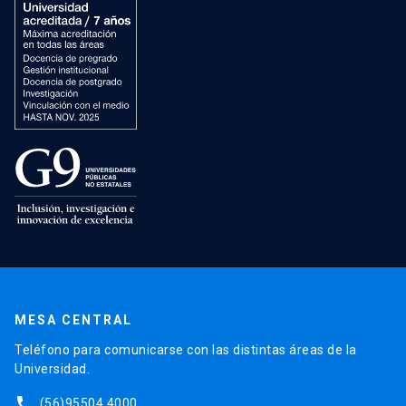
MESA CENTRAL
Teléfono para comunicarse con las distintas áreas de la
Universidad.
phone
(56)95504 4000