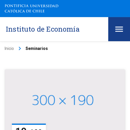
Instituto de Economía
keyboard_arrow_right
Inicio
Seminarios