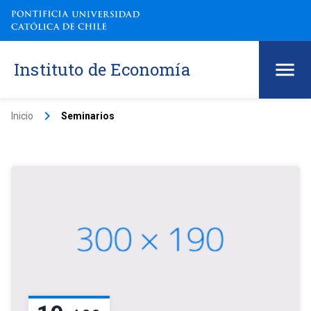
Instituto de Economía
keyboard_arrow_right
Inicio
Seminarios