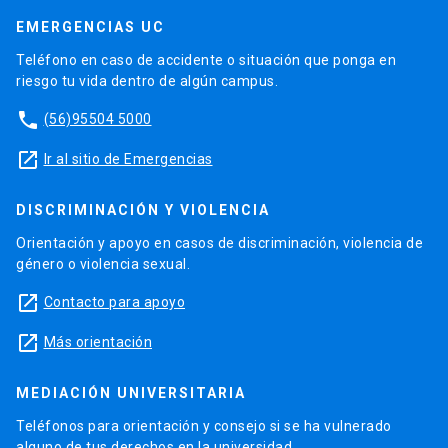
EMERGENCIAS UC
Teléfono en caso de accidente o situación que ponga en
riesgo tu vida dentro de algún campus.
phone
(56)95504 5000
launch
Ir al sitio de Emergencias
DISCRIMINACIÓN Y VIOLENCIA
Orientación y apoyo en casos de discriminación, violencia de
género o violencia sexual.
launch
Contacto para apoyo
launch
Más orientación
MEDIACIÓN UNIVERSITARIA
Teléfonos para orientación y consejo si se ha vulnerado
alguno de tus derechos en la universidad.