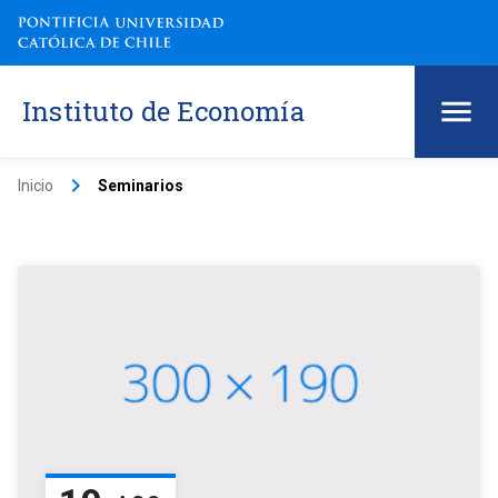
Instituto de Economía
keyboard_arrow_right
Inicio
Seminarios