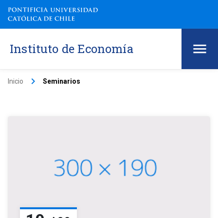
Instituto de Economía
keyboard_arrow_right
Inicio
Seminarios