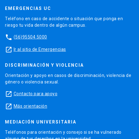
EMERGENCIAS UC
Teléfono en caso de accidente o situación que ponga en
riesgo tu vida dentro de algún campus.
phone
(56)95504 5000
launch
Ir al sitio de Emergencias
DISCRIMINACIÓN Y VIOLENCIA
Orientación y apoyo en casos de discriminación, violencia de
género o violencia sexual.
launch
Contacto para apoyo
launch
Más orientación
MEDIACIÓN UNIVERSITARIA
Teléfonos para orientación y consejo si se ha vulnerado
alguno de tus derechos en la universidad.