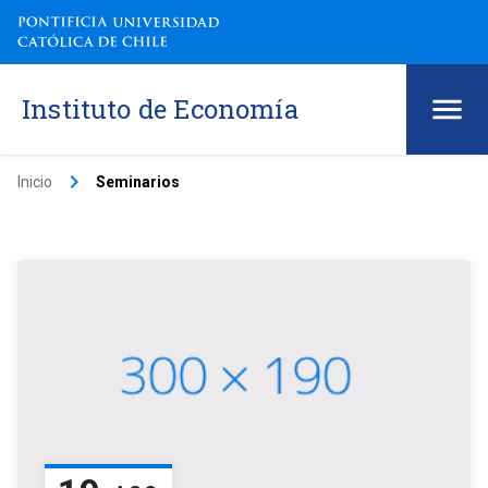
Instituto de Economía
keyboard_arrow_right
Inicio
Seminarios