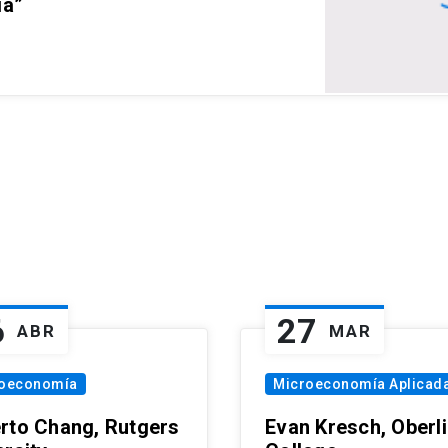
ia”
6
27
ABR
MAR
oeconomía
Microeconomía Aplicad
rto Chang, Rutgers
Evan Kresch, Oberl