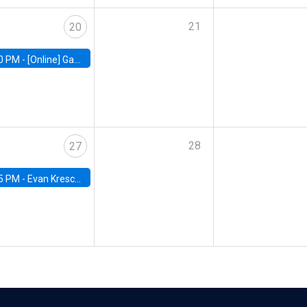
21
20
0 PM -
[Online] Gabriel Englander, World Bank
28
27
5 PM -
Evan Kresch, Oberlin College