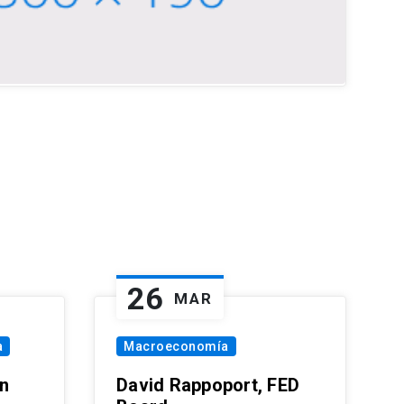
26
MAR
a
Macroeconomía
in
David Rappoport, FED