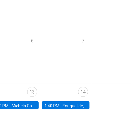
6
7
13
14
0 PM -
Michela Carlana, Harvard Kennedy School
1:40 PM -
Enrique Ide, IESE