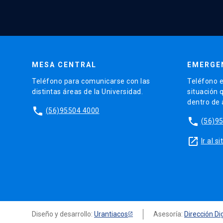
MESA CENTRAL
EMERGE
Teléfono para comunicarse con las
Teléfono e
distintas áreas de la Universidad.
situación 
dentro de
phone
(56)95504 4000
phone
(56)9
launch
Ir al 
Diseño y desarrollo:
Urantiacos
Asesoría:
Dirección Dig