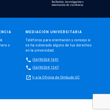
ENCIA
MEDIACIÓN UNIVERSITARIA
de
Teléfonos para orientación y consejo si
énero o
se ha vulnerado alguno de tus derechos
en la universidad.
phone
(56)95504 1691
phone
(56)95504 1247
launch
Ir a la Oficina de Ombuds UC