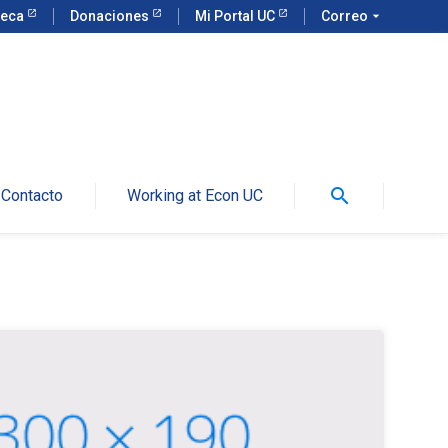
teca
Donaciones
Mi Portal UC
Correo
arrow_drop_down
search
Contacto
Working at Econ UC