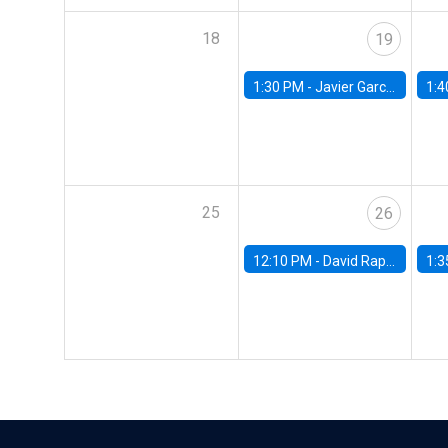
18
19
1:30 PM -
Javier Garcia Cicco, Universidad de San Andres
1:4
25
26
12:10 PM -
David Rappoport, FED Board
1:3