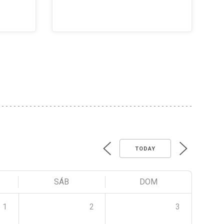
TODAY
SÁB
DOM
1
2
3