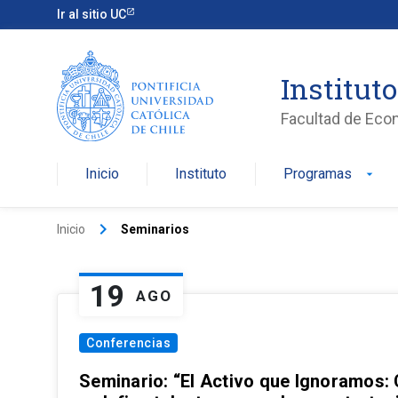
Ir al sitio UC
Institut
Facultad de Eco
Inicio
Instituto
Programas
arrow_drop_down
keyboard_arrow_right
Inicio
Seminarios
19
AGO
Conferencias
Seminario: “El Activo que Ignoramos: