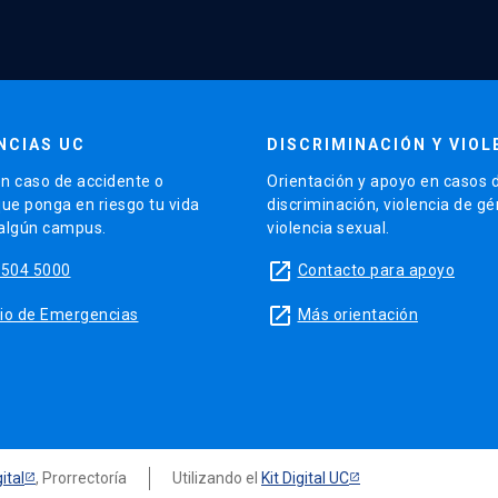
NCIAS UC
DISCRIMINACIÓN Y VIOL
n caso de accidente o
Orientación y apoyo en casos 
que ponga en riesgo tu vida
discriminación, violencia de g
 algún campus.
violencia sexual.
launch
5504 5000
Contacto para apoyo
launch
sitio de Emergencias
Más orientación
ital
, Prorrectoría
Utilizando el
Kit Digital UC