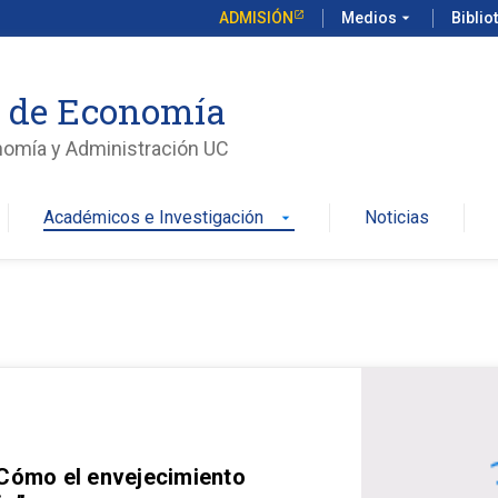
ADMISIÓN
Medios
arrow_drop_down
Biblio
o de Economía
nomía y Administración UC
Académicos e Investigación
Noticias
arrow_drop_down
 Cómo el envejecimiento