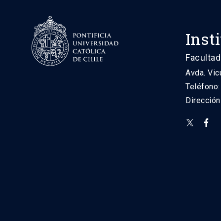
Inst
Facultad
Avda. Vic
Teléfono
Direcció