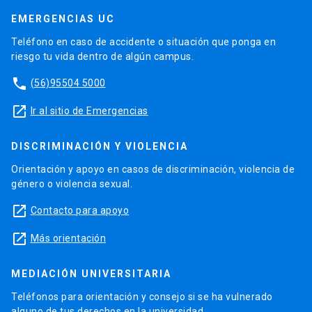
EMERGENCIAS UC
Teléfono en caso de accidente o situación que ponga en
riesgo tu vida dentro de algún campus.
phone
(56)95504 5000
launch
Ir al sitio de Emergencias
DISCRIMINACIÓN Y VIOLENCIA
Orientación y apoyo en casos de discriminación, violencia de
género o violencia sexual.
launch
Contacto para apoyo
launch
Más orientación
MEDIACIÓN UNIVERSITARIA
Teléfonos para orientación y consejo si se ha vulnerado
alguno de tus derechos en la universidad.