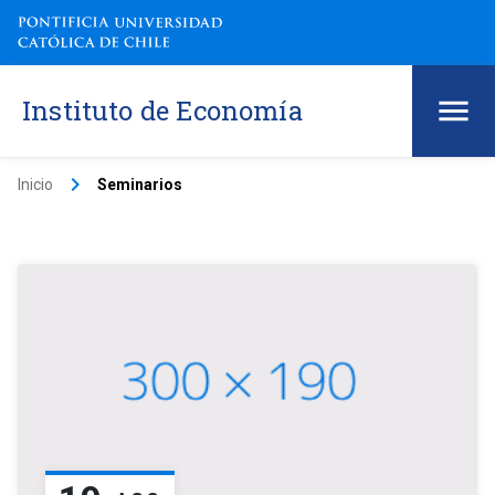
Instituto de Economía
keyboard_arrow_right
Inicio
Seminarios