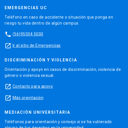
EMERGENCIAS UC
Teléfono en caso de accidente o situación que ponga en
riesgo tu vida dentro de algún campus.
phone
(56)95504 5000
launch
Ir al sitio de Emergencias
DISCRIMINACIÓN Y VIOLENCIA
Orientación y apoyo en casos de discriminación, violencia de
género o violencia sexual.
launch
Contacto para apoyo
launch
Más orientación
MEDIACIÓN UNIVERSITARIA
Teléfonos para orientación y consejo si se ha vulnerado
alguno de tus derechos en la universidad.