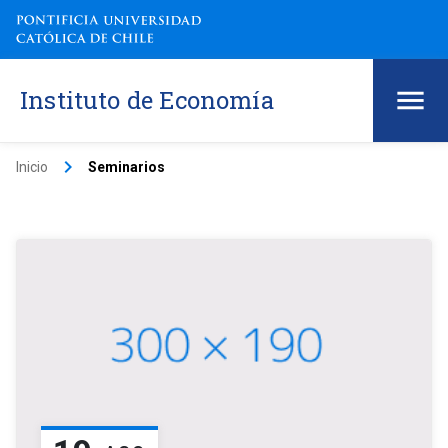
Instituto de Economía
keyboard_arrow_right
Inicio
Seminarios