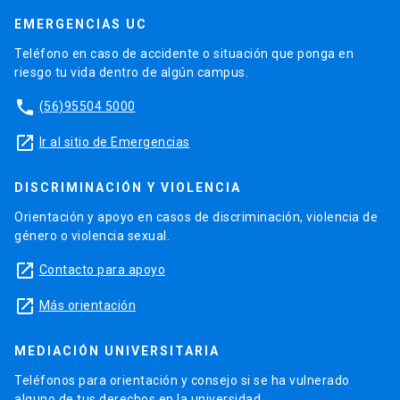
EMERGENCIAS UC
Teléfono en caso de accidente o situación que ponga en
riesgo tu vida dentro de algún campus.
phone
(56)95504 5000
launch
Ir al sitio de Emergencias
DISCRIMINACIÓN Y VIOLENCIA
Orientación y apoyo en casos de discriminación, violencia de
género o violencia sexual.
launch
Contacto para apoyo
launch
Más orientación
MEDIACIÓN UNIVERSITARIA
Teléfonos para orientación y consejo si se ha vulnerado
alguno de tus derechos en la universidad.