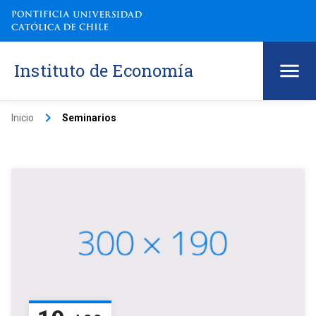
Instituto de Economía
keyboard_arrow_right
Inicio
Seminarios