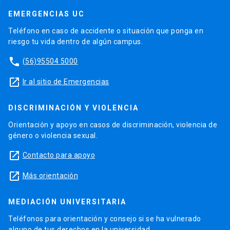
EMERGENCIAS UC
Teléfono en caso de accidente o situación que ponga en
riesgo tu vida dentro de algún campus.
phone
(56)95504 5000
launch
Ir al sitio de Emergencias
DISCRIMINACIÓN Y VIOLENCIA
Orientación y apoyo en casos de discriminación, violencia de
género o violencia sexual.
launch
Contacto para apoyo
launch
Más orientación
MEDIACIÓN UNIVERSITARIA
Teléfonos para orientación y consejo si se ha vulnerado
alguno de tus derechos en la universidad.