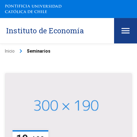
Instituto de Economía
keyboard_arrow_right
Inicio
Seminarios