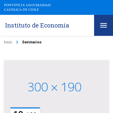
Instituto de Economía
keyboard_arrow_right
Inicio
Seminarios