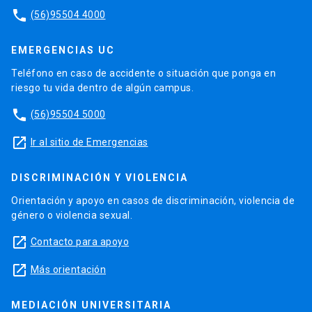
phone
(56)95504 4000
EMERGENCIAS UC
Teléfono en caso de accidente o situación que ponga en
riesgo tu vida dentro de algún campus.
phone
(56)95504 5000
launch
Ir al sitio de Emergencias
DISCRIMINACIÓN Y VIOLENCIA
Orientación y apoyo en casos de discriminación, violencia de
género o violencia sexual.
launch
Contacto para apoyo
launch
Más orientación
MEDIACIÓN UNIVERSITARIA