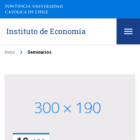
Instituto de Economía
keyboard_arrow_right
Inicio
Seminarios