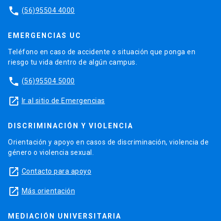
phone
(56)95504 4000
EMERGENCIAS UC
Teléfono en caso de accidente o situación que ponga en
riesgo tu vida dentro de algún campus.
phone
(56)95504 5000
launch
Ir al sitio de Emergencias
DISCRIMINACIÓN Y VIOLENCIA
Orientación y apoyo en casos de discriminación, violencia de
género o violencia sexual.
launch
Contacto para apoyo
launch
Más orientación
MEDIACIÓN UNIVERSITARIA