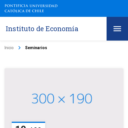
Instituto de Economía
keyboard_arrow_right
Inicio
Seminarios