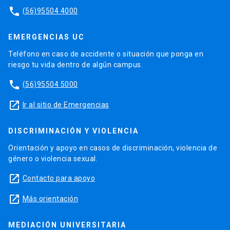
phone
(56)95504 4000
EMERGENCIAS UC
Teléfono en caso de accidente o situación que ponga en
riesgo tu vida dentro de algún campus.
phone
(56)95504 5000
launch
Ir al sitio de Emergencias
DISCRIMINACIÓN Y VIOLENCIA
Orientación y apoyo en casos de discriminación, violencia de
género o violencia sexual.
launch
Contacto para apoyo
launch
Más orientación
MEDIACIÓN UNIVERSITARIA