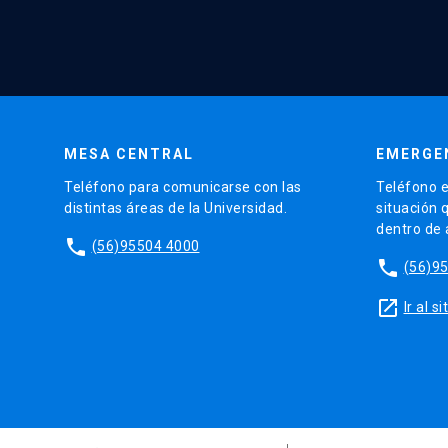
MESA CENTRAL
EMERGE
Teléfono para comunicarse con las
Teléfono e
distintas áreas de la Universidad.
situación 
dentro de
phone
(56)95504 4000
phone
(56)9
launch
Ir al 