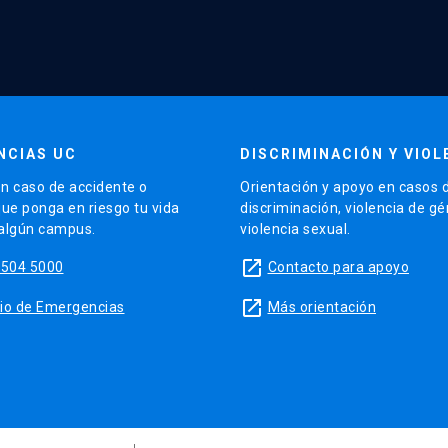
NCIAS UC
DISCRIMINACIÓN Y VIOL
n caso de accidente o
Orientación y apoyo en casos 
que ponga en riesgo tu vida
discriminación, violencia de g
 algún campus.
violencia sexual.
launch
5504 5000
Contacto para apoyo
launch
sitio de Emergencias
Más orientación