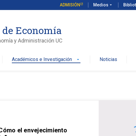
ADMISIÓN
Medios
arrow_drop_down
Biblio
o de Economía
nomía y Administración UC
Académicos e Investigación
Noticias
arrow_drop_down
 Cómo el envejecimiento