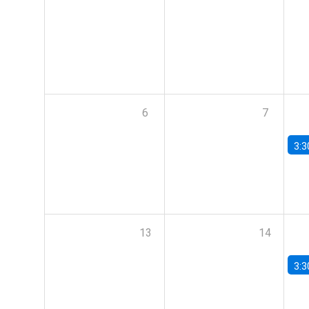
6
7
3:3
13
14
3:3