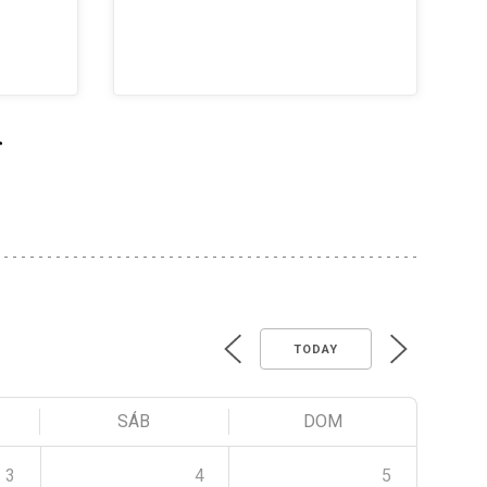
>
TODAY
SÁB
DOM
3
4
5