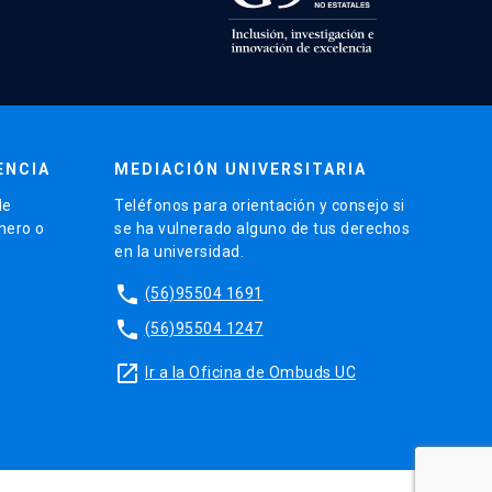
ENCIA
MEDIACIÓN UNIVERSITARIA
de
Teléfonos para orientación y consejo si
énero o
se ha vulnerado alguno de tus derechos
en la universidad.
phone
(56)95504 1691
phone
(56)95504 1247
launch
Ir a la Oficina de Ombuds UC