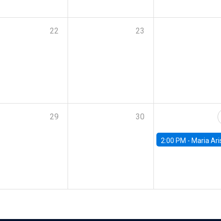
22
23
29
30
2:00 PM -
Maria Aristizabal-Ramirez, FED