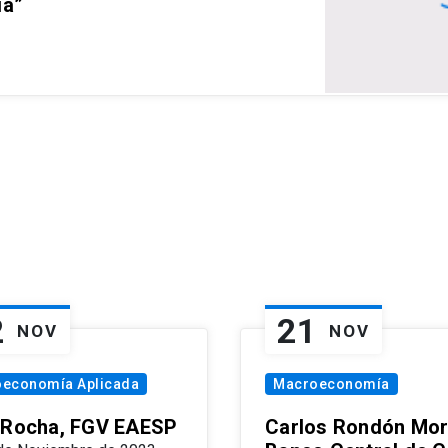
ia”
2
21
NOV
NOV
oeconomía Aplicada
Macroeconomía
 Rocha, FGV EAESP
Carlos Rondón Mor