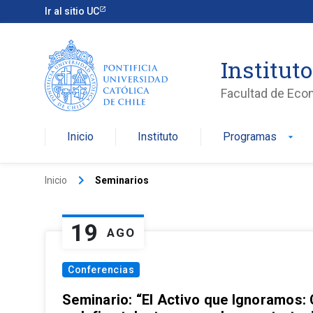
Ir al sitio UC
Institut
Facultad de Eco
Inicio
Instituto
Programas
arrow_drop_down
keyboard_arrow_right
Inicio
Seminarios
19
AGO
Conferencias
Seminario: “El Activo que Ignoramos: