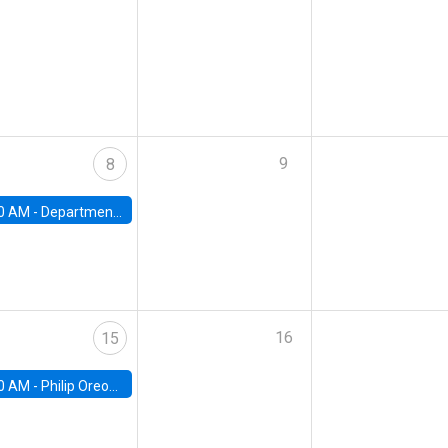
9
8
0 AM -
Department Seminar: James Robinson
16
15
0 AM -
Philip Oreopolous, University of Toronto