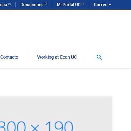
teca
Donaciones
Mi Portal UC
Correo
arrow_drop_down
search
Contacto
Working at Econ UC