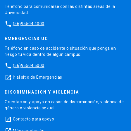
Teléfono para comunicarse con las distintas áreas de la
Universidad.
phone
(56)95504 4000
EMERGENCIAS UC
Teléfono en caso de accidente o situación que ponga en
riesgo tu vida dentro de algún campus.
phone
(56)95504 5000
launch
Ir al sitio de Emergencias
DISCRIMINACIÓN Y VIOLENCIA
Orientación y apoyo en casos de discriminación, violencia de
género o violencia sexual.
launch
Contacto para apoyo
launch
Más orientación