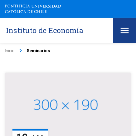
Instituto de Economía
keyboard_arrow_right
Inicio
Seminarios