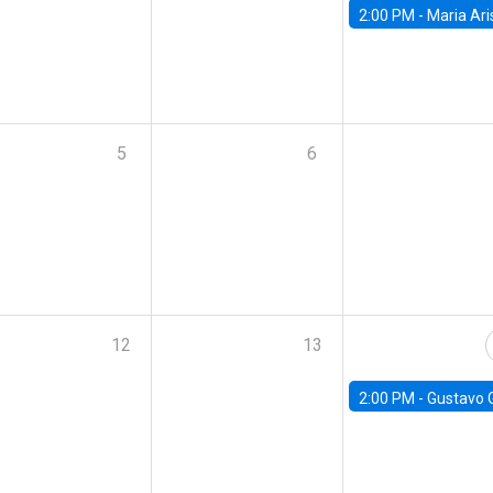
2:00 PM -
Maria Aristizabal-Ramirez, FED
5
6
12
13
2:00 PM -
Gustavo González - Banco Central d