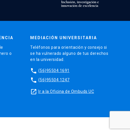
ENCIA
MEDIACIÓN UNIVERSITARIA
de
Teléfonos para orientación y consejo si
énero o
se ha vulnerado alguno de tus derechos
en la universidad.
phone
(56)95504 1691
phone
(56)95504 1247
launch
Ir a la Oficina de Ombuds UC