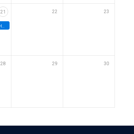
22
23
21
hile
28
29
30