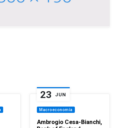
23
JUN
a
Macroeconomía
Ambrogio Cesa-Bianchi,