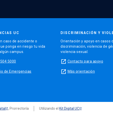
NCIAS UC
DISCRIMINACIÓN Y VIOL
n caso de accidente o
Orientación y apoyo en casos 
que ponga en riesgo tu vida
discriminación, violencia de g
 algún campus.
violencia sexual.
launch
5504 5000
Contacto para apoyo
launch
sitio de Emergencias
Más orientación
ital
, Prorrectoría
Utilizando el
Kit Digital UC