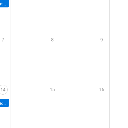
 Board
7
8
9
15
16
14
e Chile