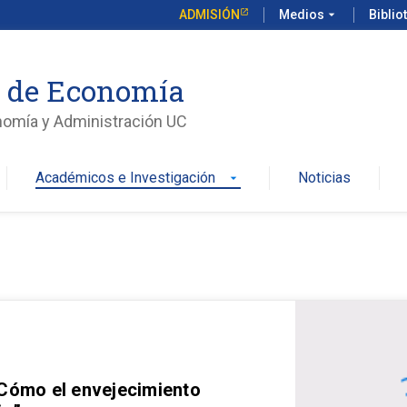
ADMISIÓN
Medios
arrow_drop_down
Biblio
o de Economía
nomía y Administración UC
Académicos e Investigación
Noticias
arrow_drop_down
 Cómo el envejecimiento