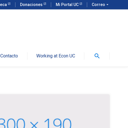
teca
Donaciones
Mi Portal UC
Correo
arrow_drop_down
search
Contacto
Working at Econ UC