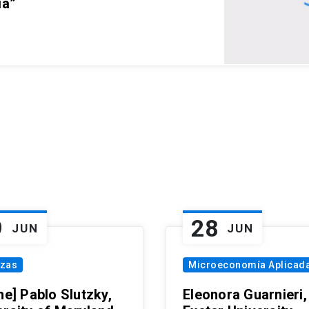
ia”
9
28
JUN
JUN
nzas
Microeconomía Aplicad
ne] Pablo Slutzky,
Eleonora Guarnieri,