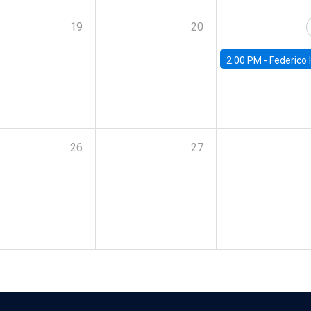
19
20
2:00 PM -
Federico Huneeus - Banco Central de C
26
27