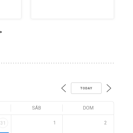
>
TODAY
SÁB
DOM
1
2
31