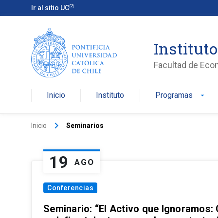
Ir al sitio UC
Institut
Facultad de Eco
Inicio
Instituto
Programas
arrow_drop_down
keyboard_arrow_right
Inicio
Seminarios
19
AGO
Conferencias
Seminario: “El Activo que Ignoramos: