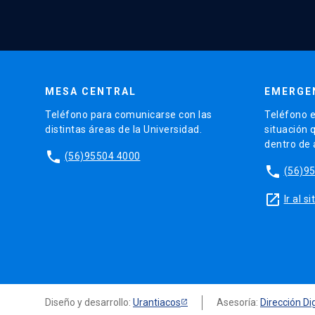
MESA CENTRAL
EMERGE
Teléfono para comunicarse con las
Teléfono e
distintas áreas de la Universidad.
situación 
dentro de
phone
(56)95504 4000
phone
(56)9
launch
Ir al 
Diseño y desarrollo:
Urantiacos
Asesoría:
Dirección Dig