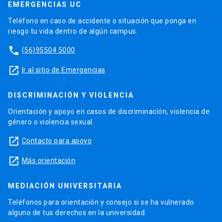
EMERGENCIAS UC
Teléfono en caso de accidente o situación que ponga en
riesgo tu vida dentro de algún campus.
phone
(56)95504 5000
launch
Ir al sitio de Emergencias
DISCRIMINACIÓN Y VIOLENCIA
Orientación y apoyo en casos de discriminación, violencia de
género o violencia sexual.
launch
Contacto para apoyo
launch
Más orientación
MEDIACIÓN UNIVERSITARIA
Teléfonos para orientación y consejo si se ha vulnerado
alguno de tus derechos en la universidad.