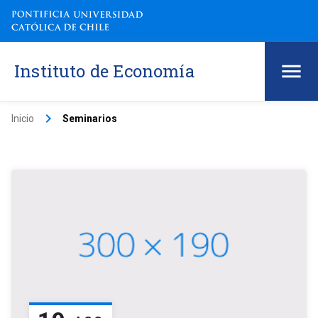
Instituto de Economía
keyboard_arrow_right
Inicio
Seminarios