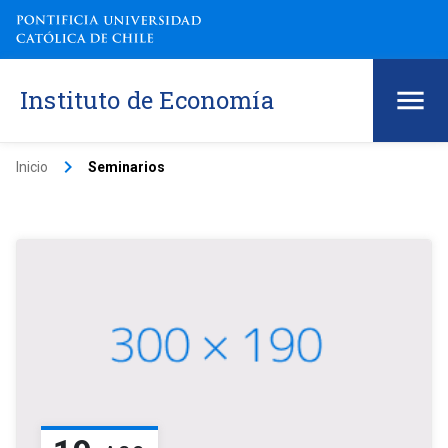
Instituto de Economía
keyboard_arrow_right
Inicio
Seminarios