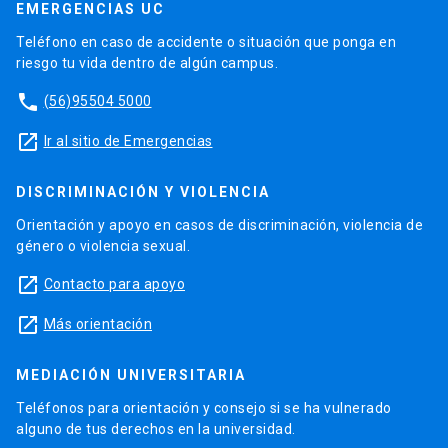
EMERGENCIAS UC
Teléfono en caso de accidente o situación que ponga en
riesgo tu vida dentro de algún campus.
phone
(56)95504 5000
launch
Ir al sitio de Emergencias
DISCRIMINACIÓN Y VIOLENCIA
Orientación y apoyo en casos de discriminación, violencia de
género o violencia sexual.
launch
Contacto para apoyo
launch
Más orientación
MEDIACIÓN UNIVERSITARIA
Teléfonos para orientación y consejo si se ha vulnerado
alguno de tus derechos en la universidad.