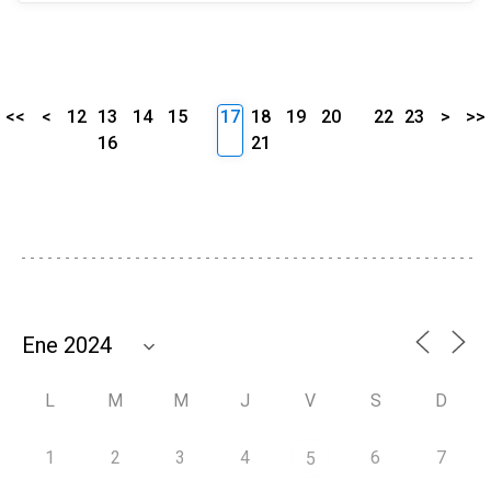
<<
<
12
13
14
15
17
18
19
20
22
23
>
>>
16
21
L
M
M
J
V
S
D
1
2
3
4
6
7
5