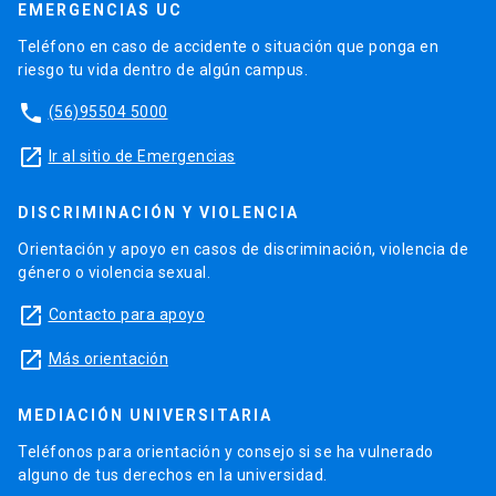
EMERGENCIAS UC
Teléfono en caso de accidente o situación que ponga en
riesgo tu vida dentro de algún campus.
phone
(56)95504 5000
launch
Ir al sitio de Emergencias
DISCRIMINACIÓN Y VIOLENCIA
Orientación y apoyo en casos de discriminación, violencia de
género o violencia sexual.
launch
Contacto para apoyo
launch
Más orientación
MEDIACIÓN UNIVERSITARIA
Teléfonos para orientación y consejo si se ha vulnerado
alguno de tus derechos en la universidad.