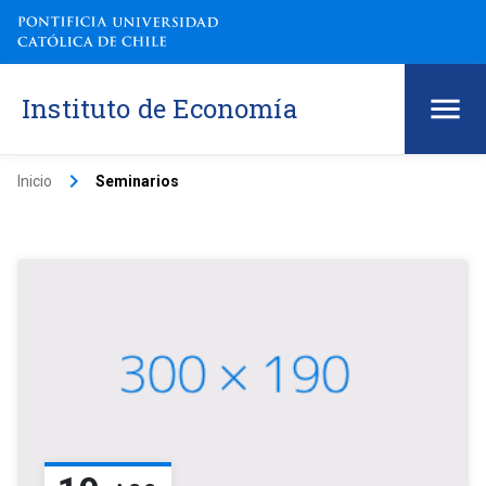
Instituto de Economía
keyboard_arrow_right
Inicio
Seminarios