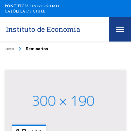
Instituto de Economía
keyboard_arrow_right
Inicio
Seminarios