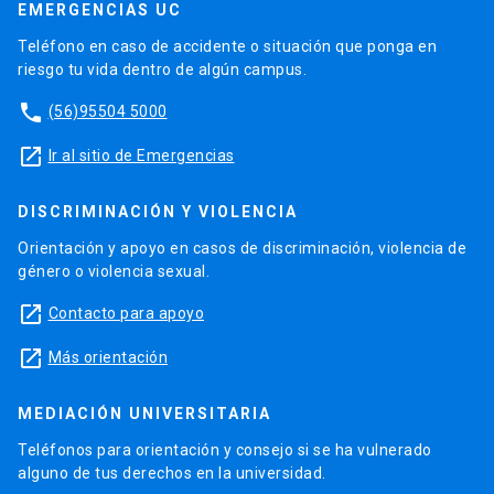
EMERGENCIAS UC
Teléfono en caso de accidente o situación que ponga en
riesgo tu vida dentro de algún campus.
phone
(56)95504 5000
launch
Ir al sitio de Emergencias
DISCRIMINACIÓN Y VIOLENCIA
Orientación y apoyo en casos de discriminación, violencia de
género o violencia sexual.
launch
Contacto para apoyo
launch
Más orientación
MEDIACIÓN UNIVERSITARIA
Teléfonos para orientación y consejo si se ha vulnerado
alguno de tus derechos en la universidad.