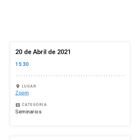
20 de Abril de 2021
15:30
location_on
LUGAR
Zoom
local_play
CATEGORIA
Seminarios