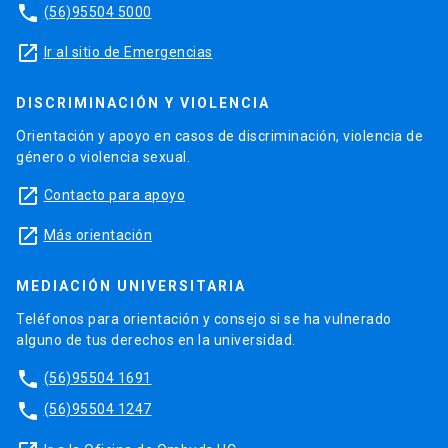
phone
(56)95504 5000
launch
Ir al sitio de Emergencias
DISCRIMINACIÓN Y VIOLENCIA
Orientación y apoyo en casos de discriminación, violencia de
género o violencia sexual.
launch
Contacto para apoyo
launch
Más orientación
MEDIACIÓN UNIVERSITARIA
Teléfonos para orientación y consejo si se ha vulnerado
alguno de tus derechos en la universidad.
phone
(56)95504 1691
phone
(56)95504 1247