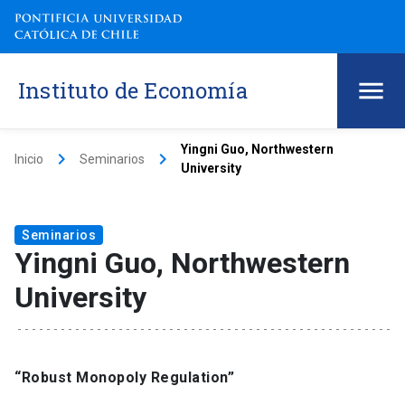
Instituto de Economía
Yingni Guo, Northwestern
keyboard_arrow_right
keyboard_arrow_right
Inicio
Seminarios
University
Seminarios
Yingni Guo, Northwestern
University
“Robust Monopoly Regulation”