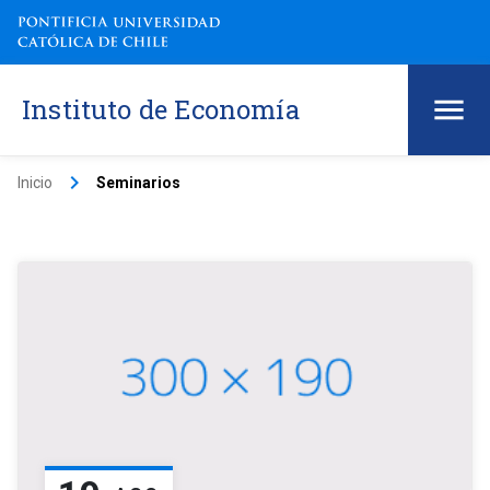
Instituto de Economía
keyboard_arrow_right
Inicio
Seminarios