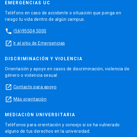
EMERGENCIAS UC
Teléfono en caso de accidente o situación que ponga en
riesgo tu vida dentro de algún campus.
phone
(56)95504 5000
launch
Ir al sitio de Emergencias
DISCRIMINACIÓN Y VIOLENCIA
Orientación y apoyo en casos de discriminación, violencia de
género o violencia sexual.
launch
Contacto para apoyo
launch
Más orientación
MEDIACIÓN UNIVERSITARIA
Teléfonos para orientación y consejo si se ha vulnerado
alguno de tus derechos en la universidad.