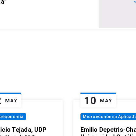
ia”
2
10
MAY
MAY
oeconomía
Microeconomía Aplicad
icio Tejada, UDP
Emilio Depetris-Cha