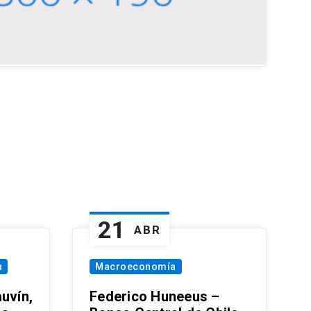
21
ABR
a
Macroeconomía
uvín,
Federico Huneeus –