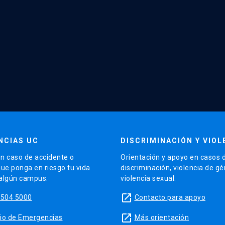
NCIAS UC
DISCRIMINACIÓN Y VIOL
n caso de accidente o
Orientación y apoyo en casos 
que ponga en riesgo tu vida
discriminación, violencia de g
 algún campus.
violencia sexual.
launch
5504 5000
Contacto para apoyo
launch
sitio de Emergencias
Más orientación