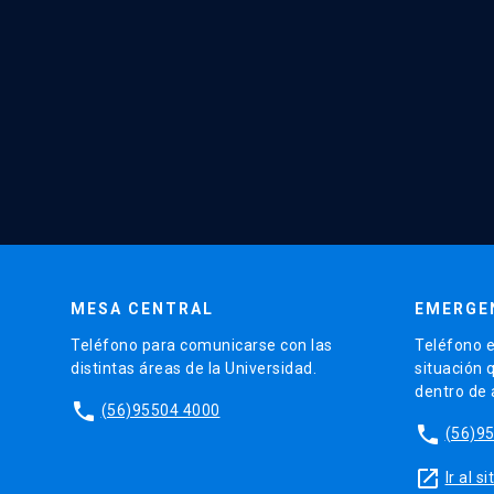
MESA CENTRAL
EMERGE
Teléfono para comunicarse con las
Teléfono e
distintas áreas de la Universidad.
situación 
dentro de
phone
(56)95504 4000
phone
(56)9
launch
Ir al 