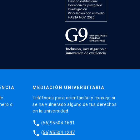
ENCIA
MEDIACIÓN UNIVERSITARIA
de
Teléfonos para orientación y consejo si
énero o
se ha vulnerado alguno de tus derechos
en la universidad.
phone
(56)95504 1691
phone
(56)95504 1247