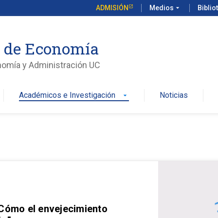
ADMISIÓN
Medios
arrow_drop_down
Biblio
o de Economía
nomía y Administración UC
Académicos e Investigación
Noticias
arrow_drop_down
 Cómo el envejecimiento