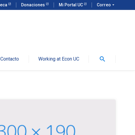
teca
Donaciones
Mi Portal UC
Correo
arrow_drop_down
search
Contacto
Working at Econ UC