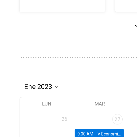
LUN
MAR
26
27
9:00 AM -
IV Economics Alumni Workshop