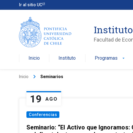
Ir al sitio UC
Institut
Facultad de Eco
Inicio
Instituto
Programas
arrow_drop_down
keyboard_arrow_right
Inicio
Seminarios
19
AGO
Conferencias
Seminario: “El Activo que Ignoramos: