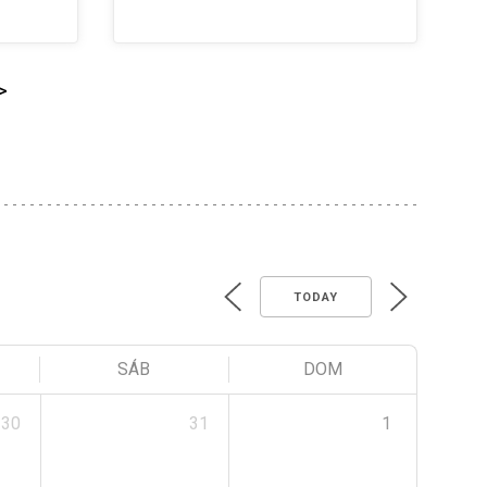
>
TODAY
SÁB
DOM
30
31
1