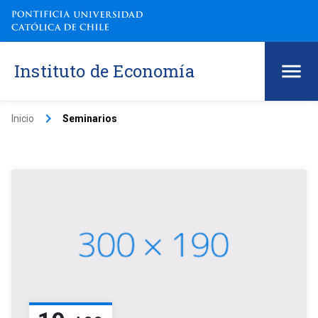
Instituto de Economía
keyboard_arrow_right
Inicio
Seminarios