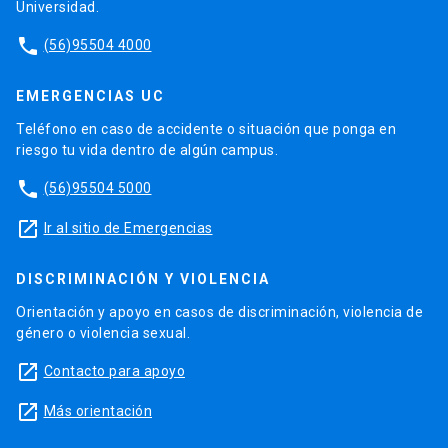
Universidad.
phone
(56)95504 4000
EMERGENCIAS UC
Teléfono en caso de accidente o situación que ponga en
riesgo tu vida dentro de algún campus.
phone
(56)95504 5000
launch
Ir al sitio de Emergencias
DISCRIMINACIÓN Y VIOLENCIA
Orientación y apoyo en casos de discriminación, violencia de
género o violencia sexual.
launch
Contacto para apoyo
launch
Más orientación