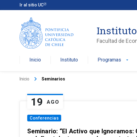
Ir al sitio UC
Institut
Facultad de Eco
Inicio
Instituto
Programas
arrow_drop_down
keyboard_arrow_right
Inicio
Seminarios
19
AGO
Conferencias
Seminario: “El Activo que Ignoramos: