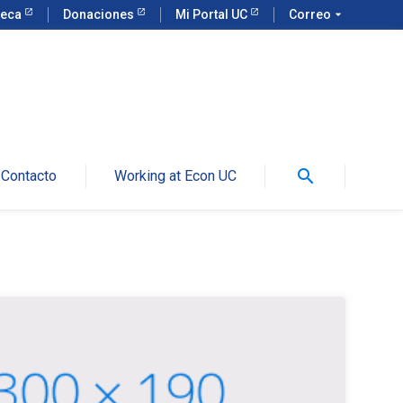
teca
Donaciones
Mi Portal UC
Correo
arrow_drop_down
search
Contacto
Working at Econ UC