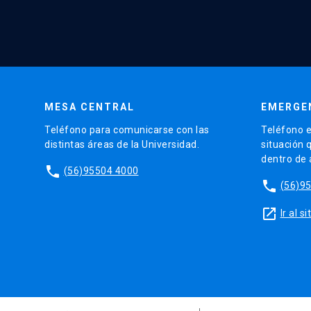
MESA CENTRAL
EMERGE
Teléfono para comunicarse con las
Teléfono e
distintas áreas de la Universidad.
situación 
dentro de
phone
(56)95504 4000
phone
(56)9
launch
Ir al 