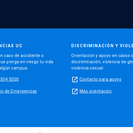
NCIAS UC
DISCRIMINACIÓN Y VIOL
n caso de accidente o
Orientación y apoyo en casos 
que ponga en riesgo tu vida
discriminación, violencia de g
 algún campus.
violencia sexual.
launch
5504 5000
Contacto para apoyo
launch
sitio de Emergencias
Más orientación