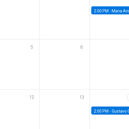
2:00 PM -
Maria Aristizabal-Ramirez, FED
5
6
12
13
2:00 PM -
Gustavo González - Banco Central d