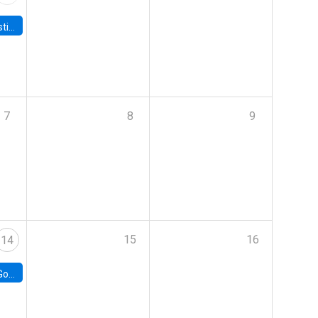
 Board
7
8
9
15
16
14
e Chile