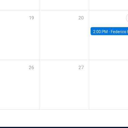
19
20
2:00 PM -
Federico Huneeus - Banco Central de C
26
27