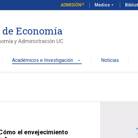
ADMISIÓN
Medios
arrow_drop_down
Biblio
o de Economía
nomía y Administración UC
Académicos e Investigación
Noticias
arrow_drop_down
 Cómo el envejecimiento