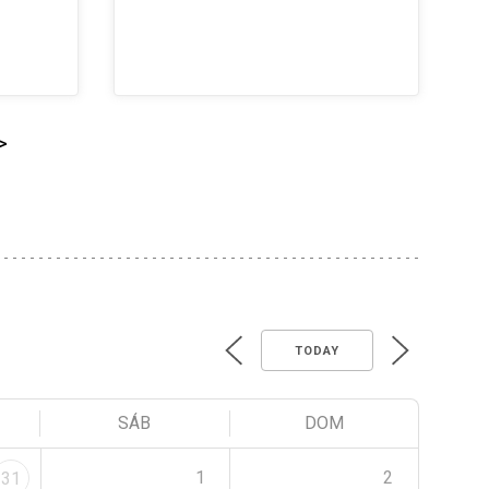
>
TODAY
SÁB
DOM
1
2
31