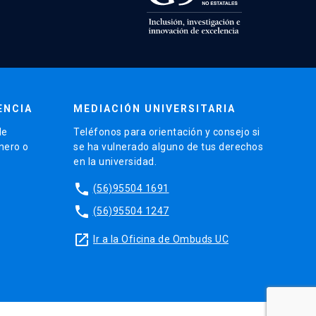
ENCIA
MEDIACIÓN UNIVERSITARIA
de
Teléfonos para orientación y consejo si
énero o
se ha vulnerado alguno de tus derechos
en la universidad.
phone
(56)95504 1691
phone
(56)95504 1247
launch
Ir a la Oficina de Ombuds UC