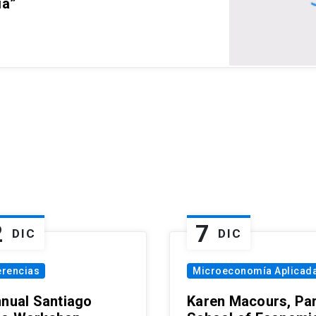
ia”
2
7
DIC
DIC
erencias
Microeconomía Aplicad
nnual Santiago
Karen Macours, Par