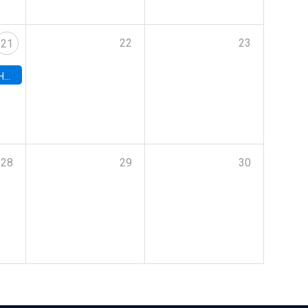
22
23
21
hile
28
29
30