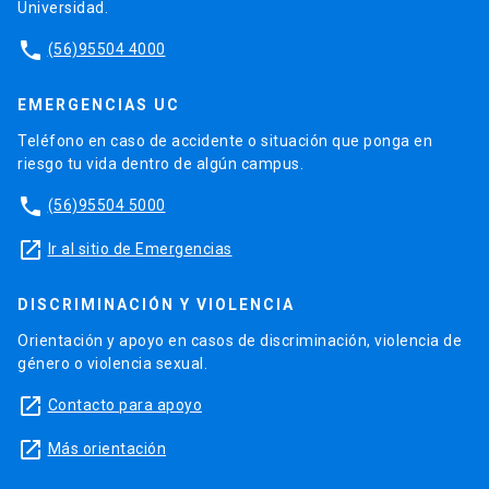
Universidad.
phone
(56)95504 4000
EMERGENCIAS UC
Teléfono en caso de accidente o situación que ponga en
riesgo tu vida dentro de algún campus.
phone
(56)95504 5000
launch
Ir al sitio de Emergencias
DISCRIMINACIÓN Y VIOLENCIA
Orientación y apoyo en casos de discriminación, violencia de
género o violencia sexual.
launch
Contacto para apoyo
launch
Más orientación