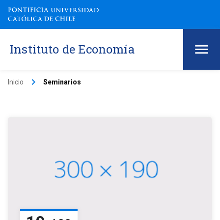
Instituto de Economía
keyboard_arrow_right
Inicio
Seminarios