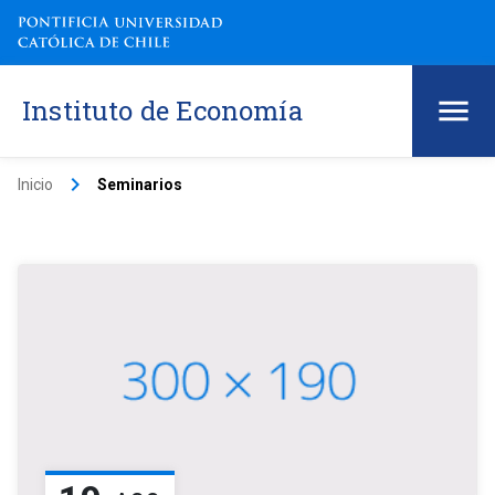
Instituto de Economía
keyboard_arrow_right
Inicio
Seminarios