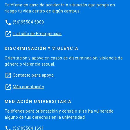
Teléfono en caso de accidente o situación que ponga en
riesgo tu vida dentro de algún campus.
phone
(56)95504 5000
launch
Ir al sitio de Emergencias
DISCRIMINACIÓN Y VIOLENCIA
Orientación y apoyo en casos de discriminación, violencia de
género o violencia sexual.
launch
Contacto para apoyo
launch
Más orientación
MEDIACIÓN UNIVERSITARIA
Teléfonos para orientación y consejo si se ha vulnerado
alguno de tus derechos en la universidad.
phone
(56)95504 1691