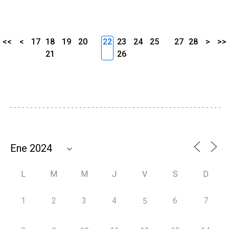
<<
<
17
18
19
20
22
23
24
25
27
28
>
>>
21
26
L
M
M
J
V
S
D
1
2
3
4
6
7
5