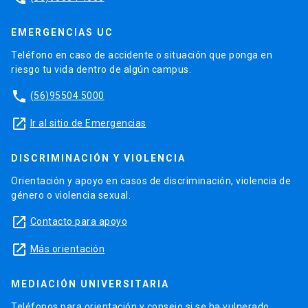
EMERGENCIAS UC
Teléfono en caso de accidente o situación que ponga en
riesgo tu vida dentro de algún campus.
phone
(56)95504 5000
launch
Ir al sitio de Emergencias
DISCRIMINACIÓN Y VIOLENCIA
Orientación y apoyo en casos de discriminación, violencia de
género o violencia sexual.
launch
Contacto para apoyo
launch
Más orientación
MEDIACIÓN UNIVERSITARIA
Teléfonos para orientación y consejo si se ha vulnerado