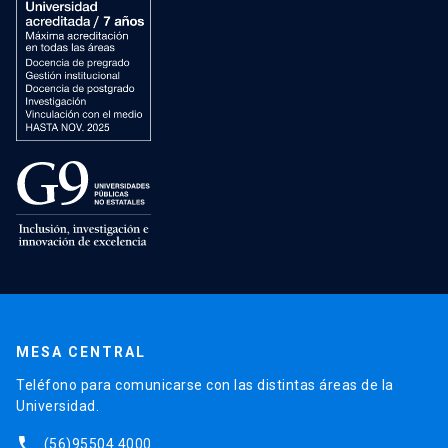
MESA CENTRAL
Teléfono para comunicarse con las distintas áreas de la
Universidad.
phone
(56)95504 4000