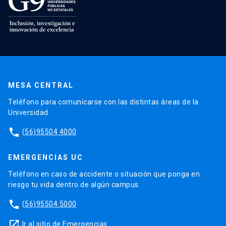
MESA CENTRAL
Teléfono para comunicarse con las distintas áreas de la
Universidad.
phone
(56)95504 4000
EMERGENCIAS UC
Teléfono en caso de accidente o situación que ponga en
riesgo tu vida dentro de algún campus.
phone
(56)95504 5000
launch
Ir al sitio de Emergencias