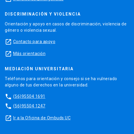
DISCRIMINACIÓN Y VIOLENCIA
Orientación y apoyo en casos de discriminación, violencia de
género o violencia sexual.
launch
Contacto para apoyo
launch
Más orientación
MEDIACIÓN UNIVERSITARIA
Teléfonos para orientación y consejo si se ha vulnerado
alguno de tus derechos en la universidad.
phone
(56)95504 1691
phone
(56)95504 1247
launch
Ir a la Oficina de Ombuds UC