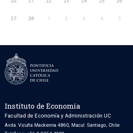
20
21
22
23
24
25
26
27
28
1
2
3
4
5
Instituto de Economía
Facultad de Economía y Administración UC
Avda. Vicuña Mackenna 4860, Macul. Santiago, Chile