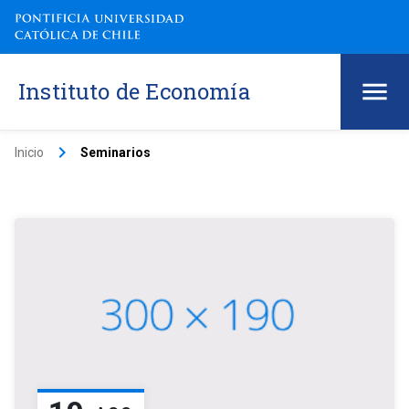
Instituto de Economía
keyboard_arrow_right
Inicio
Seminarios