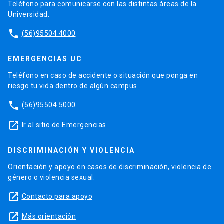
Teléfono para comunicarse con las distintas áreas de la
Universidad.
phone
(56)95504 4000
EMERGENCIAS UC
Teléfono en caso de accidente o situación que ponga en
riesgo tu vida dentro de algún campus.
phone
(56)95504 5000
launch
Ir al sitio de Emergencias
DISCRIMINACIÓN Y VIOLENCIA
Orientación y apoyo en casos de discriminación, violencia de
género o violencia sexual.
launch
Contacto para apoyo
launch
Más orientación