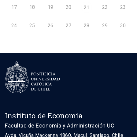
17
18
19
20
22
23
21
24
25
26
27
28
29
30
Instituto de Economía
Facultad de Economía y Administración UC
Avda. Vicuña Mackenna 4860, Macul. Santiago, Chile