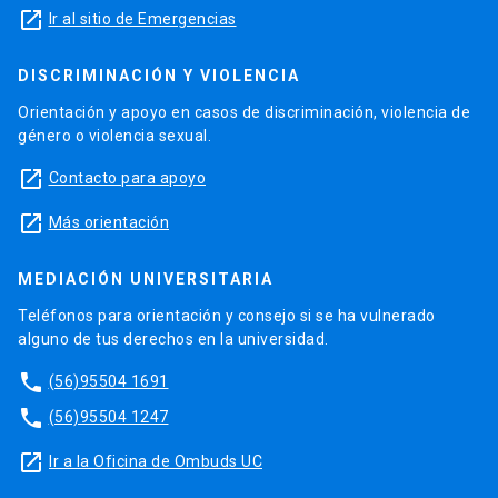
launch
Ir al sitio de Emergencias
DISCRIMINACIÓN Y VIOLENCIA
Orientación y apoyo en casos de discriminación, violencia de
género o violencia sexual.
launch
Contacto para apoyo
launch
Más orientación
MEDIACIÓN UNIVERSITARIA
Teléfonos para orientación y consejo si se ha vulnerado
alguno de tus derechos en la universidad.
phone
(56)95504 1691
phone
(56)95504 1247
launch
Ir a la Oficina de Ombuds UC