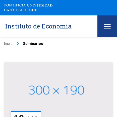
Instituto de Economía
keyboard_arrow_right
Inicio
Seminarios