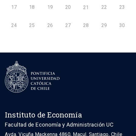
17
18
19
20
22
23
21
24
25
26
27
28
29
30
Instituto de Economía
Facultad de Economía y Administración UC
Avda. Vicuña Mackenna 4860, Macul. Santiago, Chile