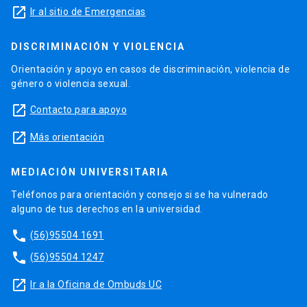
launch
Ir al sitio de Emergencias
DISCRIMINACIÓN Y VIOLENCIA
Orientación y apoyo en casos de discriminación, violencia de
género o violencia sexual.
launch
Contacto para apoyo
launch
Más orientación
MEDIACIÓN UNIVERSITARIA
Teléfonos para orientación y consejo si se ha vulnerado
alguno de tus derechos en la universidad.
phone
(56)95504 1691
phone
(56)95504 1247
launch
Ir a la Oficina de Ombuds UC