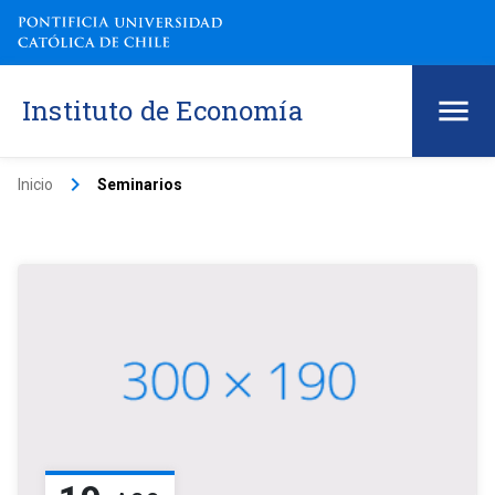
Instituto de Economía
keyboard_arrow_right
Inicio
Seminarios