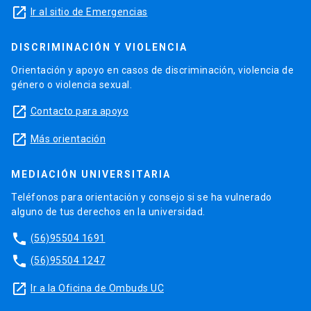
launch
Ir al sitio de Emergencias
DISCRIMINACIÓN Y VIOLENCIA
Orientación y apoyo en casos de discriminación, violencia de
género o violencia sexual.
launch
Contacto para apoyo
launch
Más orientación
MEDIACIÓN UNIVERSITARIA
Teléfonos para orientación y consejo si se ha vulnerado
alguno de tus derechos en la universidad.
phone
(56)95504 1691
phone
(56)95504 1247
launch
Ir a la Oficina de Ombuds UC