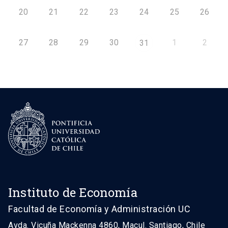
20
21
22
23
24
25
26
27
28
29
30
1
2
31
Instituto de Economía
Facultad de Economía y Administración UC
Avda. Vicuña Mackenna 4860, Macul. Santiago, Chile