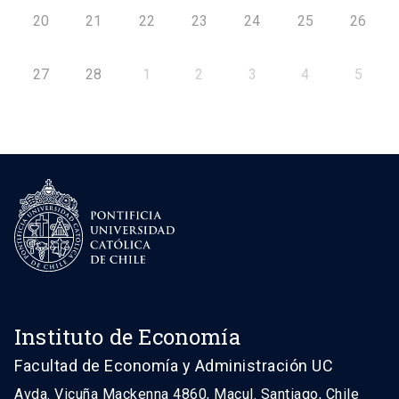
20
21
22
23
24
25
26
27
28
1
2
3
4
5
Instituto de Economía
Facultad de Economía y Administración UC
Avda. Vicuña Mackenna 4860, Macul. Santiago, Chile