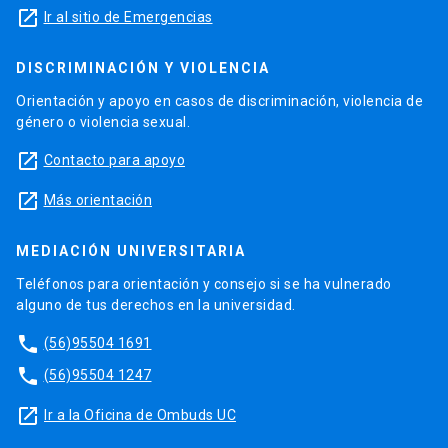
launch
Ir al sitio de Emergencias
DISCRIMINACIÓN Y VIOLENCIA
Orientación y apoyo en casos de discriminación, violencia de
género o violencia sexual.
launch
Contacto para apoyo
launch
Más orientación
MEDIACIÓN UNIVERSITARIA
Teléfonos para orientación y consejo si se ha vulnerado
alguno de tus derechos en la universidad.
phone
(56)95504 1691
phone
(56)95504 1247
launch
Ir a la Oficina de Ombuds UC