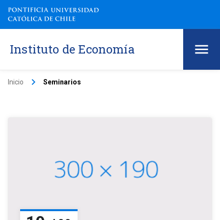
Instituto de Economía
keyboard_arrow_right
Inicio
Seminarios