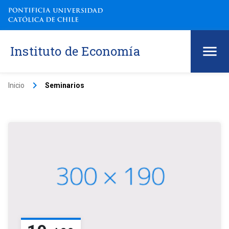
Instituto de Economía
keyboard_arrow_right
Inicio
Seminarios