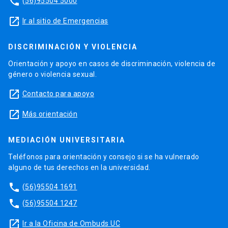
phone
(56)95504 5000
launch
Ir al sitio de Emergencias
DISCRIMINACIÓN Y VIOLENCIA
Orientación y apoyo en casos de discriminación, violencia de
género o violencia sexual.
launch
Contacto para apoyo
launch
Más orientación
MEDIACIÓN UNIVERSITARIA
Teléfonos para orientación y consejo si se ha vulnerado
alguno de tus derechos en la universidad.
phone
(56)95504 1691
phone
(56)95504 1247
launch
Ir a la Oficina de Ombuds UC