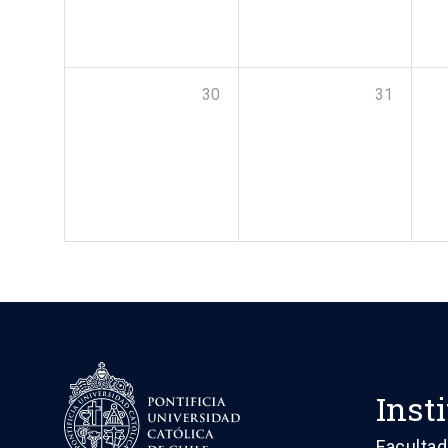
30
31
Inst
Facultad