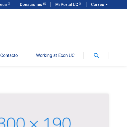
teca
Donaciones
Mi Portal UC
Correo
arrow_drop_down
search
Contacto
Working at Econ UC