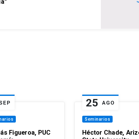
ia”
25
SEP
AGO
narios
Seminarios
lás Figueroa, PUC
Héctor Chade, Ari