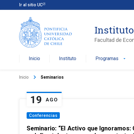
Ir al sitio UC
Institut
Facultad de Eco
Inicio
Instituto
Programas
arrow_drop_down
keyboard_arrow_right
Inicio
Seminarios
19
AGO
Conferencias
Seminario: “El Activo que Ignoramos: