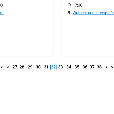
00
17:00
om
Webinar con inscripció
<<
<
27
28
29
30
31
32
33
34
35
36
37
38
>
>