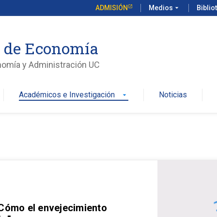
ADMISIÓN
Medios
arrow_drop_down
Biblio
o de Economía
nomía y Administración UC
Académicos e Investigación
Noticias
arrow_drop_down
 Cómo el envejecimiento