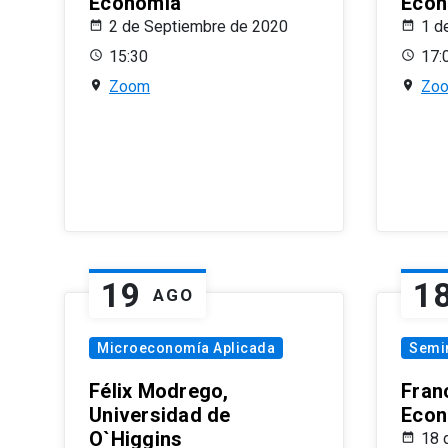
Economía
Econ
2 de Septiembre de 2020
1 d
15:30
17:
Zoom
Zo
19
1
AGO
Microeconomía Aplicada
Semi
Félix Modrego,
Fran
Universidad de
Econ
O`Higgins
18 