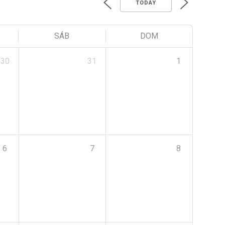
TODAY
SÁB
DOM
30
31
1
6
7
8