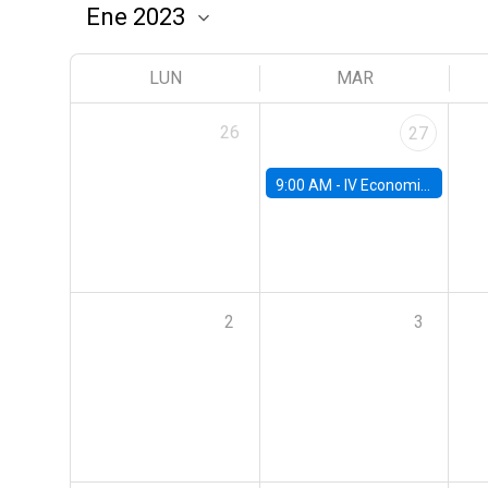
LUN
MAR
26
27
9:00 AM -
IV Economics Alumni Workshop
2
3