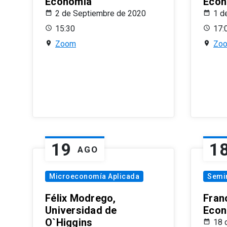
Economía
Econ
2 de Septiembre de 2020
1 d
15:30
17:
Zoom
Zo
19
1
AGO
Microeconomía Aplicada
Semi
Félix Modrego,
Fran
Universidad de
Econ
O`Higgins
18 