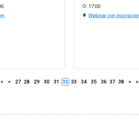
00
17:00
om
Webinar con inscripció
<<
<
27
28
29
30
31
32
33
34
35
36
37
38
>
>