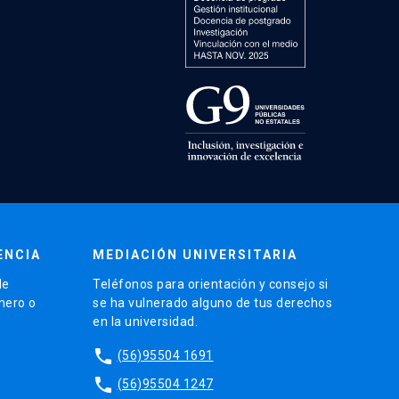
ENCIA
MEDIACIÓN UNIVERSITARIA
de
Teléfonos para orientación y consejo si
énero o
se ha vulnerado alguno de tus derechos
en la universidad.
phone
(56)95504 1691
phone
(56)95504 1247