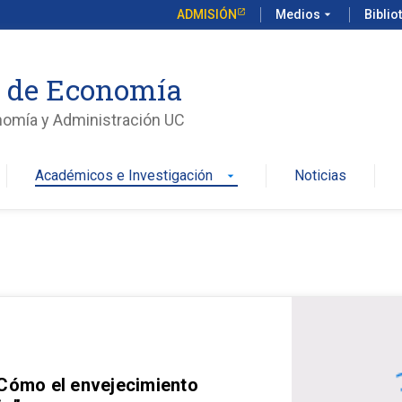
ADMISIÓN
Medios
arrow_drop_down
Biblio
o de Economía
nomía y Administración UC
Académicos e Investigación
Noticias
arrow_drop_down
 Cómo el envejecimiento