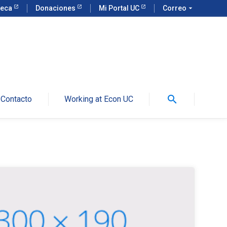
teca
Donaciones
Mi Portal UC
Correo
arrow_drop_down
search
Contacto
Working at Econ UC