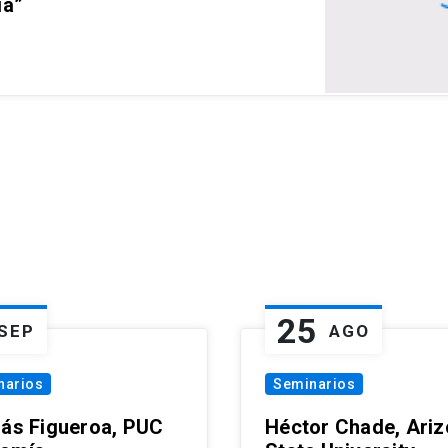
ia”
25
SEP
AGO
narios
Seminarios
lás Figueroa, PUC
Héctor Chade, Ari