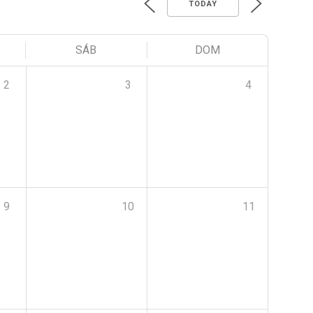
TODAY
SÁB
DOM
2
3
4
9
10
11