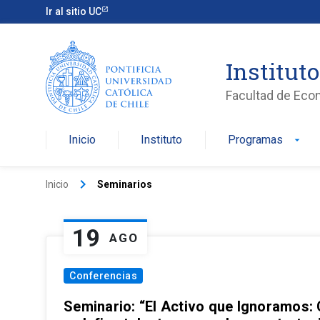
Ir al sitio UC
Institut
Facultad de Eco
Inicio
Instituto
Programas
arrow_drop_down
keyboard_arrow_right
Inicio
Seminarios
19
AGO
Conferencias
Seminario: “El Activo que Ignoramos: