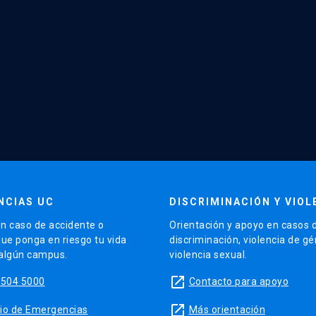
NCIAS UC
DISCRIMINACIÓN Y VIOL
n caso de accidente o
Orientación y apoyo en casos 
que ponga en riesgo tu vida
discriminación, violencia de g
 algún campus.
violencia sexual.
launch
5504 5000
Contacto para apoyo
launch
sitio de Emergencias
Más orientación