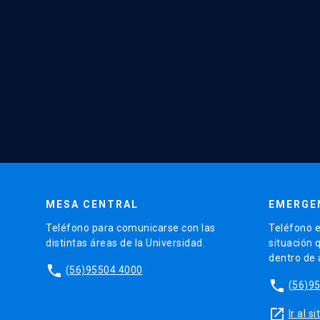
MESA CENTRAL
EMERGE
Teléfono para comunicarse con las
Teléfono e
distintas áreas de la Universidad.
situación 
dentro de
phone
(56)95504 4000
phone
(56)9
launch
Ir al 