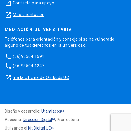
launch
Contacto para apoyo
launch
Más orientación
MEDIACIÓN UNIVERSITARIA
Teléfonos para orientación y consejo si se ha vulnerado
alguno de tus derechos en la universidad.
phone
(56)95504 1691
phone
(56)95504 1247
launch
Ir a la Oficina de Ombuds UC
Diseño y desarrollo:
Urantiacos
Asesoría:
Dirección Digital
, Prorrectoría
Utilizando el
Kit Digital UC