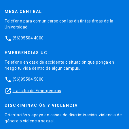
MESA CENTRAL
Teléfono para comunicarse con las distintas áreas de la
Universidad.
phone
(56)95504 4000
EMERGENCIAS UC
Teléfono en caso de accidente o situación que ponga en
riesgo tu vida dentro de algún campus.
phone
(56)95504 5000
launch
Ir al sitio de Emergencias
DISCRIMINACIÓN Y VIOLENCIA
Orientación y apoyo en casos de discriminación, violencia de
género o violencia sexual.