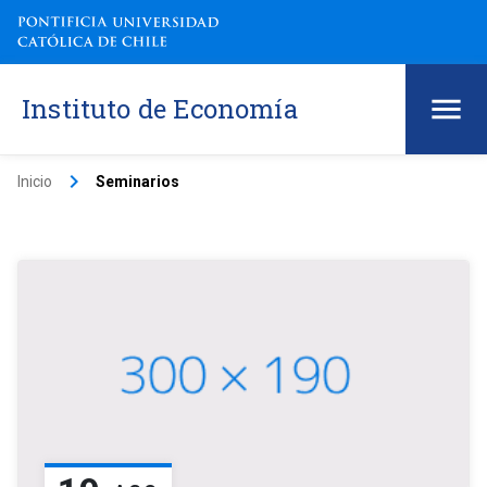
Instituto de Economía
keyboard_arrow_right
Inicio
Seminarios