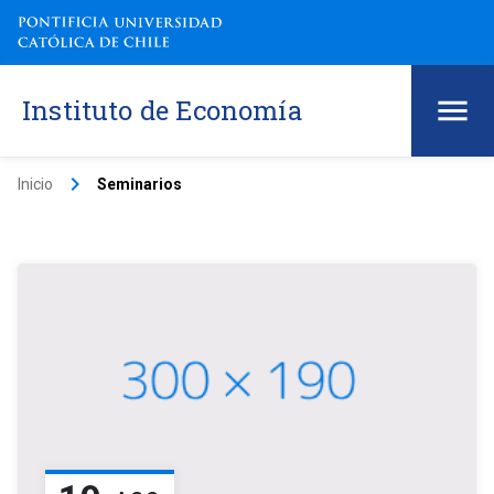
Instituto de Economía
keyboard_arrow_right
Inicio
Seminarios