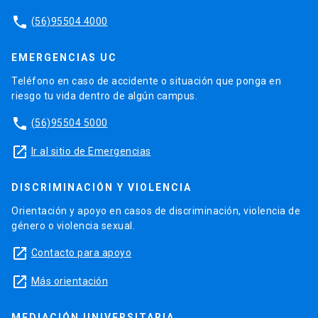
phone
(56)95504 4000
EMERGENCIAS UC
Teléfono en caso de accidente o situación que ponga en
riesgo tu vida dentro de algún campus.
phone
(56)95504 5000
launch
Ir al sitio de Emergencias
DISCRIMINACIÓN Y VIOLENCIA
Orientación y apoyo en casos de discriminación, violencia de
género o violencia sexual.
launch
Contacto para apoyo
launch
Más orientación
MEDIACIÓN UNIVERSITARIA