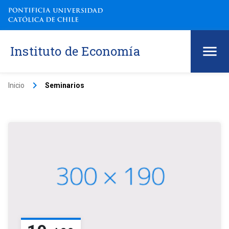
Instituto de Economía
keyboard_arrow_right
Inicio
Seminarios