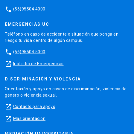
phone
(56)95504 4000
EMERGENCIAS UC
Teléfono en caso de accidente o situación que ponga en
riesgo tu vida dentro de algún campus.
phone
(56)95504 5000
launch
Ir al sitio de Emergencias
DISCRIMINACIÓN Y VIOLENCIA
Orientación y apoyo en casos de discriminación, violencia de
género o violencia sexual.
launch
Contacto para apoyo
launch
Más orientación
MEDIACIÓN UNIVERSITARIA