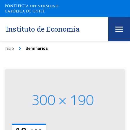
Instituto de Economía
keyboard_arrow_right
Inicio
Seminarios