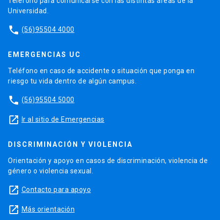
Teléfono para comunicarse con las distintas áreas de la
Universidad.
phone
(56)95504 4000
EMERGENCIAS UC
Teléfono en caso de accidente o situación que ponga en
riesgo tu vida dentro de algún campus.
phone
(56)95504 5000
launch
Ir al sitio de Emergencias
DISCRIMINACIÓN Y VIOLENCIA
Orientación y apoyo en casos de discriminación, violencia de
género o violencia sexual.
launch
Contacto para apoyo
launch
Más orientación