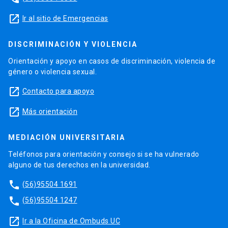
launch
Ir al sitio de Emergencias
DISCRIMINACIÓN Y VIOLENCIA
Orientación y apoyo en casos de discriminación, violencia de
género o violencia sexual.
launch
Contacto para apoyo
launch
Más orientación
MEDIACIÓN UNIVERSITARIA
Teléfonos para orientación y consejo si se ha vulnerado
alguno de tus derechos en la universidad.
phone
(56)95504 1691
phone
(56)95504 1247
launch
Ir a la Oficina de Ombuds UC